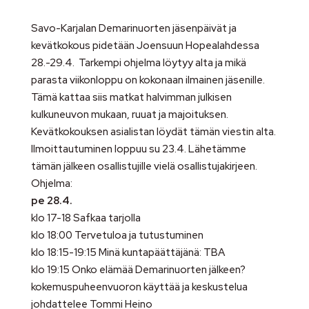
Savo-Karjalan Demarinuorten jäsenpäivät ja
kevätkokous pidetään Joensuun Hopealahdessa
28.-29.4. Tarkempi ohjelma löytyy alta ja mikä
parasta viikonloppu on kokonaan ilmainen jäsenille.
Tämä kattaa siis matkat halvimman julkisen
kulkuneuvon mukaan, ruuat ja majoituksen.
Kevätkokouksen asialistan löydät tämän viestin alta.
Ilmoittautuminen loppuu su 23.4. Lähetämme
tämän jälkeen osallistujille vielä osallistujakirjeen.
Ohjelma:
pe 28.4.
klo 17-18 Safkaa tarjolla
klo 18:00 Tervetuloa ja tutustuminen
klo 18:15-19:15 Minä kuntapäättäjänä: TBA
klo 19:15 Onko elämää Demarinuorten jälkeen?
kokemuspuheenvuoron käyttää ja keskustelua
johdattelee Tommi Heino