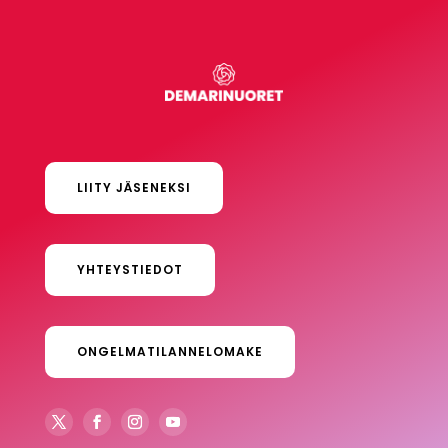
LIITY JÄSENEKSI
YHTEYSTIEDOT
ONGELMATILANNELOMAKE