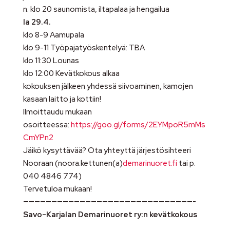
n. klo 20 saunomista, iltapalaa ja hengailua
la 29.4.
klo 8-9 Aamupala
klo 9-11 Työpajatyöskentelyä: TBA
klo 11:30 Lounas
klo 12:00 Kevätkokous alkaa
kokouksen jälkeen yhdessä siivoaminen, kamojen
kasaan laitto ja kottiin!
Ilmoittaudu mukaan
osoitteessa:
https://goo.gl/forms/2EYMpoR5mMs
CmYPn2
Jäikö kysyttävää? Ota yhteyttä järjestösihteeri
Nooraan (noora.kettunen(a)
demarinuoret.fi
tai p.
040 4846 774)
Tervetuloa mukaan!
——————————————————————————————-
Savo-Karjalan Demarinuoret ry:n kevätkokous