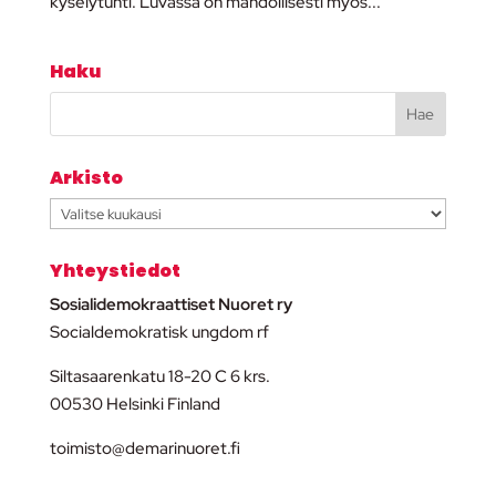
kyselytunti. Luvassa on mahdollisesti myös...
Haku
Arkisto
Arkisto
Yhteystiedot
Sosialidemokraattiset Nuoret ry
Socialdemokratisk ungdom rf
Siltasaarenkatu 18-20 C 6 krs.
00530 Helsinki Finland
toimisto@demarinuoret.fi