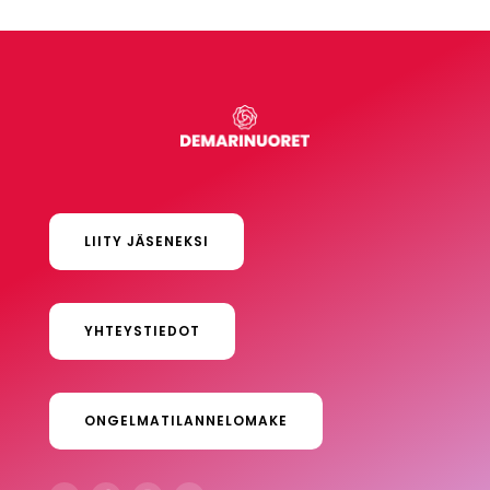
LIITY JÄSENEKSI
YHTEYSTIEDOT
ONGELMATILANNELOMAKE