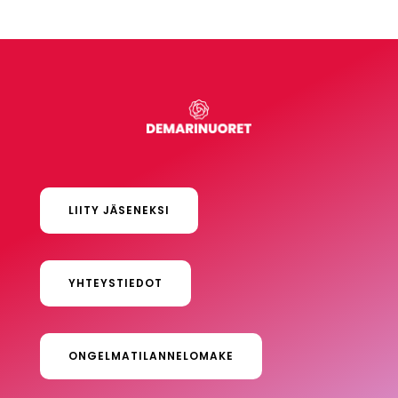
LIITY JÄSENEKSI
YHTEYSTIEDOT
ONGELMATILANNELOMAKE