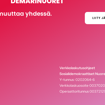
muuttaa yhdessä.
LIITY J
Verkkolaskutusohjeet
Sosialidemokraattiset Nuore
Y-tunnus: 0202064-6
Verkkolaskuosoite 003702
Operaattoritunnus 003721