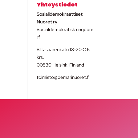
Yhteystiedot
Sosialidemokraattiset
Nuoret ry
Socialdemokratisk ungdom
rf
Siltasaarenkatu 18-20 C 6
krs.
00530 Helsinki Finland
toimisto@demarinuoret.fi