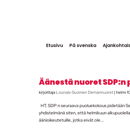
Etusivu
På svenska
Ajankohtai
Äänestä nuoret SDP:n
kirjoittaja
Lounais-Suomen Demarinuoret
|
helmi 1
HT, SDP:n seuraava puoluekokous pidetään Seinä
yhdistelmänä siten, että helmikuun alkupuolella
äänioikeutetuille, jotka eivät ole...