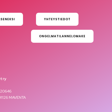
ÄSENEKSI
YHTEYSTIEDOT
ONGELMATILANNELOMAKE
t ry
020646
291126 MAVENTA