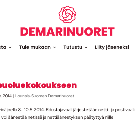
sta
Tule mukaan
Tutustu
Liity jäseneksi
 puoluekokoukseen
0, 2014
|
Lounais-Suomen Demarinuoret
joella 8.-10.5.2014. Edustajavaali järjestetään netti- ja postivaali
 voi äänestää netissä ja nettiäänestyksen päätyttyä niille