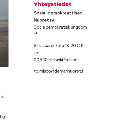
Yhteystiedot
Sosialidemokraattiset
Nuoret ry
Socialdemokratisk ungdom
rf
Siltasaarenkatu 18-20 C 6
krs.
00530 Helsinki Finland
toimisto@demarinuoret.fi
ter
igt.