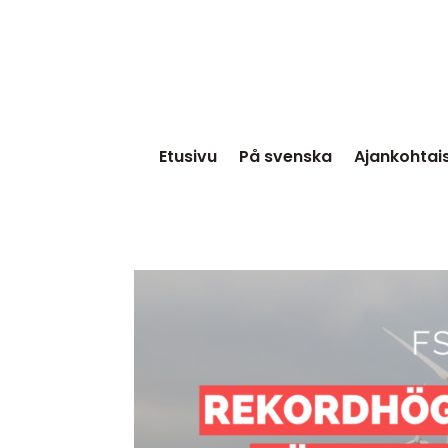
Etusivu
På svenska
Ajankohtai