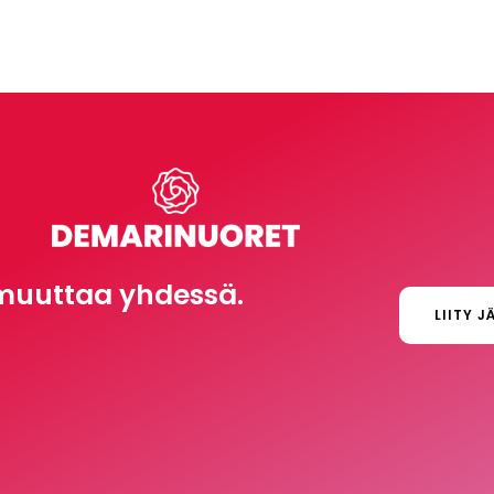
muuttaa yhdessä.
LIITY J