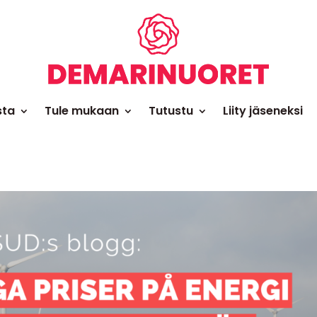
sta
Tule mukaan
Tutustu
Liity jäseneksi