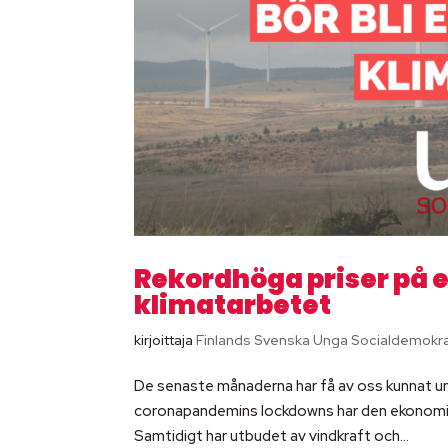
Rekordhöga priser på en
klimatarbetet
kirjoittaja
Finlands Svenska Unga Socialdemokr
De senaste månaderna har få av oss kunnat und
coronapandemins lockdowns har den ekonomiska
Samtidigt har utbudet av vindkraft och...