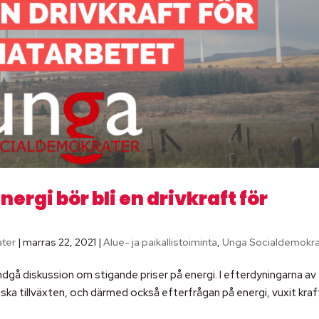
ergi bör bli en drivkraft för
ater
|
marras 22, 2021
|
Alue- ja paikallistoiminta
,
Unga Socialdemokra
gå diskussion om stigande priser på energi. I efterdyningarna av
 tillväxten, och därmed också efterfrågan på energi, vuxit kraft