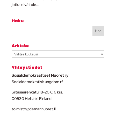
jotka eivät ole...
Haku
Arkisto
Arkisto
Yhteystiedot
Sosialidemokraattiset Nuoret ry
Socialdemokratisk ungdom rf
Siltasaarenkatu 18-20 C 6 krs.
00530 Helsinki Finland
toimisto@demarinuoret.fi