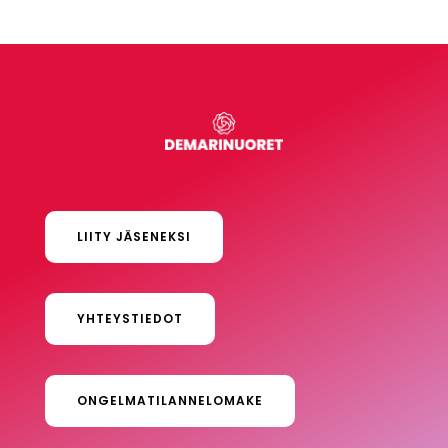
LIITY JÄSENEKSI
YHTEYSTIEDOT
ONGELMATILANNELOMAKE