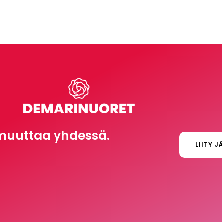
muuttaa yhdessä.
LIITY J