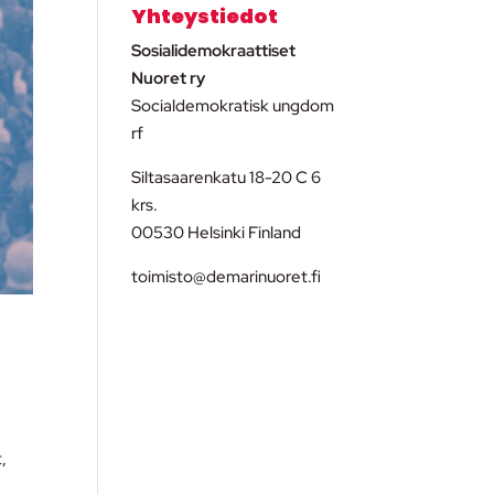
Yhteystiedot
Sosialidemokraattiset
Nuoret ry
Socialdemokratisk ungdom
rf
Siltasaarenkatu 18-20 C 6
krs.
00530 Helsinki Finland
toimisto@demarinuoret.fi
,