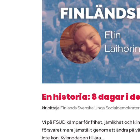
En historia: 8 dagar i 
kirjoittaja
Finlands Svenska Unga Socialdemokrater
Vi på FSUD kämpar för frihet, jämlikhet och klim
försvaret mera jämställt genom att ändra på vår
inte kön. Kvinnodagen till ära...