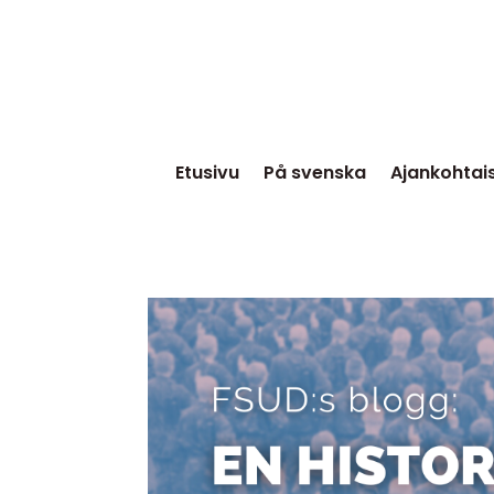
Etusivu
På svenska
Ajankohtai