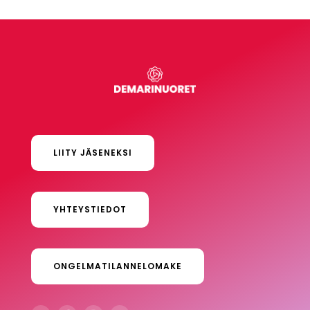
LIITY JÄSENEKSI
YHTEYSTIEDOT
ONGELMATILANNELOMAKE