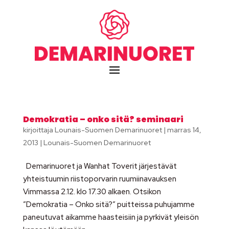
Demokratia – onko sitä? seminaari
kirjoittaja
Lounais-Suomen Demarinuoret
|
marras 14,
2013
|
Lounais-Suomen Demarinuoret
Demarinuoret ja Wanhat Toverit järjestävät
yhteistuumin riistoporvarin ruumiinavauksen
Vimmassa 2.12. klo 17.30 alkaen. Otsikon
”Demokratia – Onko sitä?” puitteissa puhujamme
paneutuvat aikamme haasteisiin ja pyrkivät yleisön