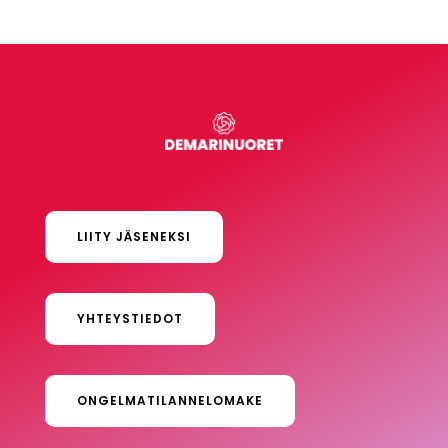
LIITY JÄSENEKSI
YHTEYSTIEDOT
ONGELMATILANNELOMAKE