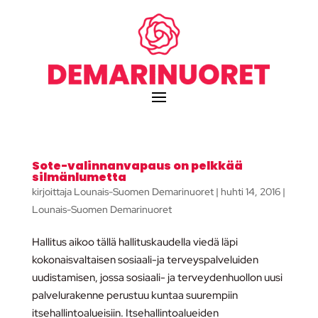
Sote-valinnanvapaus on pelkkää
silmänlumetta
kirjoittaja
Lounais-Suomen Demarinuoret
|
huhti 14, 2016
|
Lounais-Suomen Demarinuoret
Hallitus aikoo tällä hallituskaudella viedä läpi
kokonaisvaltaisen sosiaali-ja terveyspalveluiden
uudistamisen, jossa sosiaali- ja terveydenhuollon uusi
palvelurakenne perustuu kuntaa suurempiin
itsehallintoalueisiin. Itsehallintoalueiden