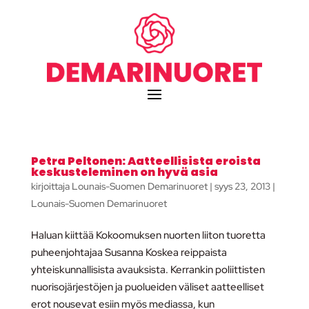
Petra Peltonen: Aatteellisista eroista
keskusteleminen on hyvä asia
kirjoittaja
Lounais-Suomen Demarinuoret
|
syys 23, 2013
|
Lounais-Suomen Demarinuoret
Haluan kiittää Kokoomuksen nuorten liiton tuoretta
puheenjohtajaa Susanna Koskea reippaista
yhteiskunnallisista avauksista. Kerrankin poliittisten
nuorisojärjestöjen ja puolueiden väliset aatteelliset
erot nousevat esiin myös mediassa, kun