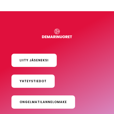
LIITY JÄSENEKSI
YHTEYSTIEDOT
ONGELMATILANNELOMAKE