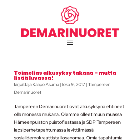
Toimelias alkusyksy takana – mutta
lisää luvassa!
kirjoittaja
Kaapo Asuma
|
loka 9, 2017
|
Tampereen
Demarinuoret
Tampereen Demarinuoret ovat alkusyksynä ehtineet
olla monessa mukana. Olemme olleet muun muassa
Hämeenpuiston puistofiestassa ja SDP Tampereen
lapsiperhetapahtumassa levittämässä
sosialidemokraattista ilosanomaa. Omia tapahtumia