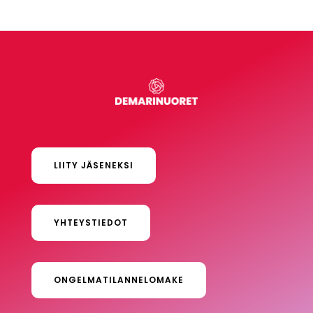
LIITY JÄSENEKSI
YHTEYSTIEDOT
ONGELMATILANNELOMAKE