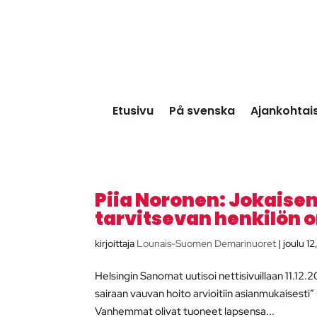
Etusivu
På svenska
Ajankohtai
Piia Noronen: Jokaisen
tarvitsevan henkilön 
kirjoittaja
Lounais-Suomen Demarinuoret
|
joulu 12
Helsingin Sanomat uutisoi nettisivuillaan 11.12
sairaan vauvan hoito arvioitiin asianmukaisesti”
Vanhemmat olivat tuoneet lapsensa...