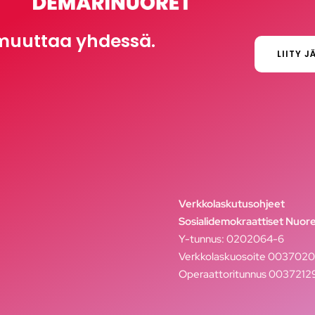
muuttaa yhdessä.
LIITY J
Verkkolaskutusohjeet
Sosialidemokraattiset Nuore
Y-tunnus: 0202064-6
Verkkolaskuosoite 003702
Operaattoritunnus 003721