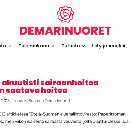
sta
Tule mukaan
Tutustu
Liity jäseneksi
 akuutisti sairaanhoitoa
on saatava hoitoa
, 2013
|
Lounais-Suomen Demarinuoret
.2013 artikkelissa ”Etelä-Suomen aluehallintovirasto: Paperittoman
 kolmen viikon ikäisestä sairaasta vauvasta, jolta puuttui oleskelupa.