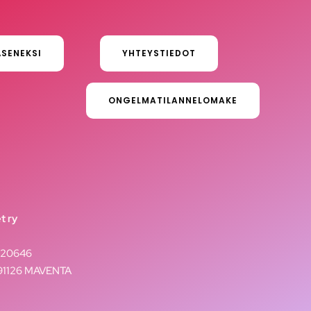
ÄSENEKSI
YHTEYSTIEDOT
ONGELMATILANNELOMAKE
t ry
020646
291126 MAVENTA