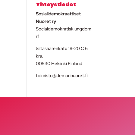
Yhteystiedot
Sosialidemokraattiset
Nuoret ry
Socialdemokratisk ungdom
rf
Siltasaarenkatu 18-20 C 6
krs.
00530 Helsinki Finland
toimisto@demarinuoret.fi