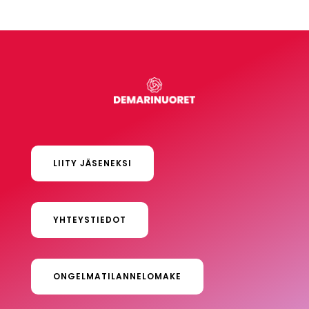
LIITY JÄSENEKSI
YHTEYSTIEDOT
ONGELMATILANNELOMAKE