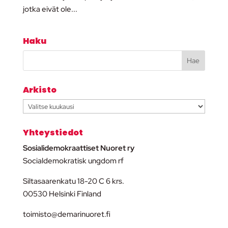
jotka eivät ole...
Haku
Arkisto
Arkisto
Yhteystiedot
Sosialidemokraattiset Nuoret ry
Socialdemokratisk ungdom rf
Siltasaarenkatu 18-20 C 6 krs.
00530 Helsinki Finland
toimisto@demarinuoret.fi