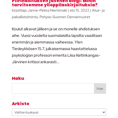
Piirihallituksen jäsenen blogi: Mihin
tarvitsemme ylioppilaskirjoituksia?
kirjoittaja
Janne-Pekka Niemimaki
|
elo 15, 2022
|
Alue- ja
paikallistoiminta
,
Pohjois-Suomen Demarinuoret
Koulut alkavat jälleen ja se on monelle ahdistuksen
aihe. Vuosi vuodelta suomalaisilta lapsilta vaaditaan
enemmän ja aiemmassa vaiheessa. Ylen
Tiedeykkösen 15.7. julkaisemassa haastattelussa
psykologian professori emerita Liisa Keltinkangas-
Järvinen kritisoi ankarasti...
Haku
Arkisto
Arkisto