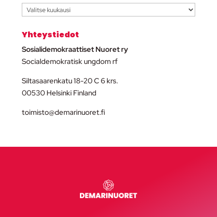
Arkisto
Yhteystiedot
Sosialidemokraattiset Nuoret ry
Socialdemokratisk ungdom rf
Siltasaarenkatu 18-20 C 6 krs.
00530 Helsinki Finland
toimisto@demarinuoret.fi