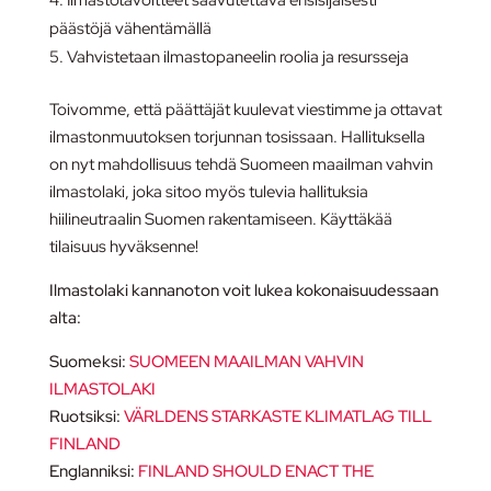
Ilmastotavoitteet saavutettava ensisijaisesti
päästöjä vähentämällä
Vahvistetaan ilmastopaneelin roolia ja resursseja
Toivomme, että päättäjät kuulevat viestimme ja ottavat
ilmastonmuutoksen torjunnan tosissaan. Hallituksella
on nyt mahdollisuus tehdä Suomeen maailman vahvin
ilmastolaki, joka sitoo myös tulevia hallituksia
hiilineutraalin Suomen rakentamiseen. Käyttäkää
tilaisuus hyväksenne!
Ilmastolaki kannanoton voit lukea kokonaisuudessaan
alta:
Suomeksi:
SUOMEEN MAAILMAN VAHVIN
ILMASTOLAKI
Ruotsiksi:
VÄRLDENS STARKASTE KLIMATLAG TILL
FINLAND
Englanniksi:
FINLAND SHOULD ENACT THE