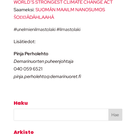
WORLD’S STRONGEST CLIMATE CHANGE ACT
Saameksi:
SUOMÂN MAAILM NANOSUMOS
ŠOŊŊÂDÂHLAAHÂ
#unelmienilmastolaki #ilmastolaki
Lisätiedot:
Pinja Perholehto
Demarinuorten puheenjohtaja
040 059 6521
pinja.perholehto@demarinuoret.fi
Haku
Arkisto