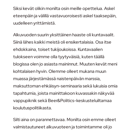
Siksi kevät olikin monilta osin meille opettelua. Askel
eteenpäin ja välillä vastavuoroisesti askel taaksepäin,
uudelleen yrittämistä.
Alkuvuoden suurin yksittäinen haaste oli kuntavaalit.
Siinä lähes kaikki meistä oli ensikertalaisia. Osa itse
ehdokkaina, toiset tukijoukoissa. Kuntavaalien
tulokseen voimme olla tyytyväisiä, kuten täällä
blogissa olen jo asiasta maininnut. Muuten kevät meni
kohtalaisen hyvin. Olemme olleet mukana muun
muassa järjestämässä naistenpäivän marssia,
maksuttoman ehkäisyn-seminaaria sekä lukuisia omia
tapahtumia, joista mainittakoon kuvassakin näkyvää
vappupiknik sekä Beer&Politics-keskusteluiltamaa
koulutuspolitiikasta.
Silti aina on parannettavaa. Monilta osin emme olleet
valmistautuneet alkuvuoteen ja toimintamme oli jo