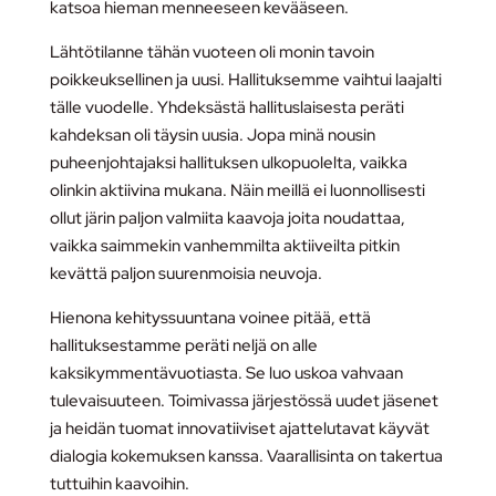
katsoa hieman menneeseen kevääseen.
Lähtötilanne tähän vuoteen oli monin tavoin
poikkeuksellinen ja uusi. Hallituksemme vaihtui laajalti
tälle vuodelle. Yhdeksästä hallituslaisesta peräti
kahdeksan oli täysin uusia. Jopa minä nousin
puheenjohtajaksi hallituksen ulkopuolelta, vaikka
olinkin aktiivina mukana. Näin meillä ei luonnollisesti
ollut järin paljon valmiita kaavoja joita noudattaa,
vaikka saimmekin vanhemmilta aktiiveilta pitkin
kevättä paljon suurenmoisia neuvoja.
Hienona kehityssuuntana voinee pitää, että
hallituksestamme peräti neljä on alle
kaksikymmentävuotiasta. Se luo uskoa vahvaan
tulevaisuuteen. Toimivassa järjestössä uudet jäsenet
ja heidän tuomat innovatiiviset ajattelutavat käyvät
dialogia kokemuksen kanssa. Vaarallisinta on takertua
tuttuihin kaavoihin.