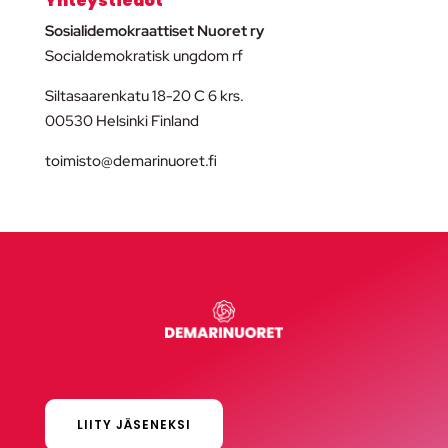
Yhteystiedot
Sosialidemokraattiset Nuoret ry
Socialdemokratisk ungdom rf
Siltasaarenkatu 18-20 C 6 krs.
00530 Helsinki Finland
toimisto@demarinuoret.fi
LIITY JÄSENEKSI