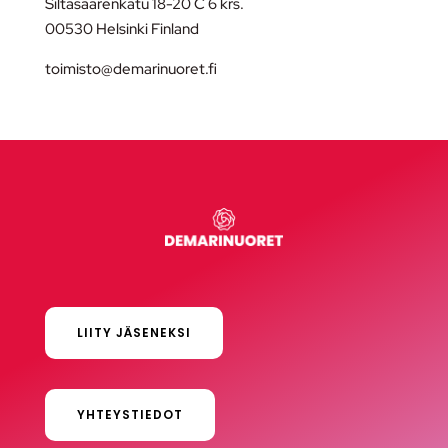
Siltasaarenkatu 18-20 C 6 krs.
00530 Helsinki Finland
toimisto@demarinuoret.fi
LIITY JÄSENEKSI
YHTEYSTIEDOT