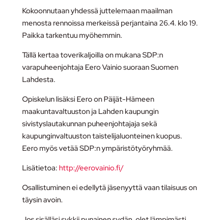
Kokoonnutaan yhdessä juttelemaan maailman
menosta rennoissa merkeissä perjantaina 26.4. klo 19.
Paikka tarkentuu myöhemmin.
Tällä kertaa toverikaljoilla on mukana SDP:n
varapuheenjohtaja Eero Vainio suoraan Suomen
Lahdesta.
Opiskelun lisäksi Eero on Päijät-Hämeen
maakuntavaltuuston ja Lahden kaupungin
sivistyslautakunnan puheenjohtajaja sekä
kaupunginvaltuuston taistelijaluonteinen kuopus.
Eero myös vetää SDP:n ympäristötyöryhmää.
Lisätietoa:
http://eerovainio.fi/
Osallistuminen ei edellytä jäsenyyttä vaan tilaisuus on
täysin avoin.
Jos sisälläsi sykkii punainen sydän, olet lämpimästi