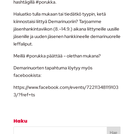
hashtägillä #porukka.
Haluatko tulla mukaan tai tiedätkö tyypin, ketä
kiinnostaisi liittyä Demarinuoriin? Tarjoamme
jäsenhankintaviikon (8.–14.9.) aikana liittyneille uusille
jäsenille ja uuden jäsenen hankkineelle demarinuorelle
leffaliput.
Meillä #porukka päättää – olethan mukana?
Demarinuorten tapahtuma löytyy myös
facebookista:
https://www.facebook.com/events/72211348119103
3/?fref=ts
Haku