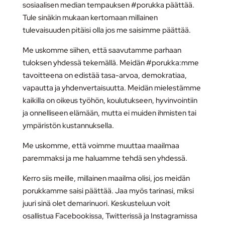
sosiaalisen median tempauksen #porukka päättää.
Tule sinäkin mukaan kertomaan millainen
tulevaisuuden pitäisi olla jos me saisimme päättää.
Me uskomme siihen, että saavutamme parhaan
tuloksen yhdessä tekemällä. Meidän #porukka:mme
tavoitteena on edistää tasa-arvoa, demokratiaa,
vapautta ja yhdenvertaisuutta. Meidän mielestämme
kaikilla on oikeus työhön, koulutukseen, hyvinvointiin
ja onnelliseen elämään, mutta ei muiden ihmisten tai
ympäristön kustannuksel
la.
Me uskomme, että voimme muuttaa maailmaa
paremmaksi ja me haluamme tehdä sen yhdessä.
Kerro siis meille, millainen maailma olisi, jos meidän
porukkamme saisi päättää. Jaa myös tarinasi, miksi
juuri sinä olet demarinuori. Keskusteluun voit
osallistua Facebookissa, Twitterissä ja Instagramissa