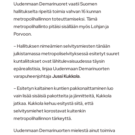
Uudenmaan Demarinuoret vaatii Suomen
hallitukselta ripeitä toimia vahvan 16 kunnan
metropolihallinnon toteuttamiseksi. Tämä
metropolihallinto pitäisi sisällään myös Lohjan ja
Porvoon.
– Hallituksen nimeämien selvitysmiesten tänään
julkistamassa metropoliselvityksessä esitetyt suuret
kuntaliitokset ovat lähitulevaisuudessa täysin
epärealistisia, linjaa Uudenmaan Demarinuorten
varapuheenjohtaja
Jussi Kukkola
.
– Esitetyn kaltainen kuntien pakkonaittaminen luo
vain lisää sisäisiä pakotteita ja jännitteitä, Kukkola
jatkaa. Kukkola kehuu esitystä siitä, että
selvitysmiehet korostavat kuitenkin
metropolihallinnon tärkeyttä.
Uudenmaan Demarinuorten mielestä ainut toimiva