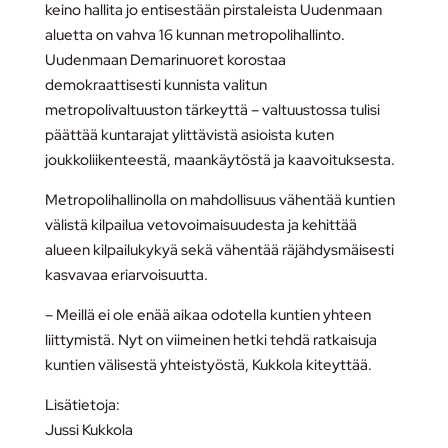
keino hallita jo entisestään pirstaleista Uudenmaan
aluetta on vahva 16 kunnan metropolihallinto.
Uudenmaan Demarinuoret korostaa
demokraattisesti kunnista valitun
metropolivaltuuston tärkeyttä – valtuustossa tulisi
päättää kuntarajat ylittävistä asioista kuten
joukkoliikenteestä, maankäytöstä ja kaavoituksesta.
Metropolihallinolla on mahdollisuus vähentää kuntien
välistä kilpailua vetovoimaisuudesta ja kehittää
alueen kilpailukykyä sekä vähentää räjähdysmäisesti
kasvavaa eriarvoisuutta.
– Meillä ei ole enää aikaa odotella kuntien yhteen
liittymistä. Nyt on viimeinen hetki tehdä ratkaisuja
kuntien välisestä yhteistyöstä, Kukkola kiteyttää.
Lisätietoja:
Jussi Kukkola