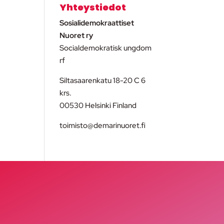
Yhteystiedot
Sosialidemokraattiset
Nuoret ry
Socialdemokratisk ungdom
rf
Siltasaarenkatu 18-20 C 6
krs.
00530 Helsinki Finland
toimisto@demarinuoret.fi