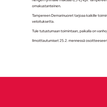
hengen ryhmälle maksaa 6,5 €/kpl. Tampereen 
omakustanteinen.
Tampereen Demarinuoret tarjoaa kaikille toimi
veloituksetta.
Tule tutustumaan toimintaan, paikalla on vanhoja
Ilmoittautumiset 25.2. mennessä osoitteeseen