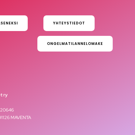
ÄSENEKSI
YHTEYSTIEDOT
ONGELMATILANNELOMAKE
t ry
020646
291126 MAVENTA