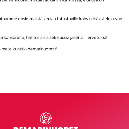
Demarinuoret maksavat kahvit Kaffilassa, elokuva on
ntaamme ensimmäistä kertaa tutustuville kahvin lisäksi elokuvan
 konkareita, hallituslaisia sekä uusia jäseniä. Tervetuloa!
 maija.kuntsi@demarinuoret.fi