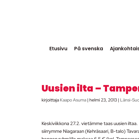
Etusivu
På svenska
Ajankohtai
Uusien ilta – Tamp
kirjoittaja
Kaapo Asuma
|
helmi 23, 2013
|
Länsi-Su
Keskiviikkona 27.2. vietämme taas uusien iltaa. 
siirrymme Niagaraan (Kehräsaari, B-talo) Tavara