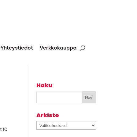
Yhteystiedot
Verkkokauppa
Haku
Arkisto
Arkisto
t 10