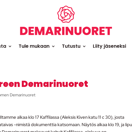
sta
Tule mukaan
Tutustu
Liity jäseneksi
ereen Demarinuoret
omen Demarinuoret
Iltamme alkaa klo 17 Kaffilassa (Aleksis Kiven katu 11 c 30), josta
taivas -nimistä dokumenttia katsomaan. Näytös alkaa klo 19, ja lipu