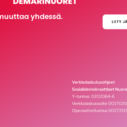
muuttaa yhdessä.
LIITY J
Verkkolaskutusohjeet
Sosialidemokraattiset Nuore
Y-tunnus: 0202064-6
Verkkolaskuosoite 003702
Operaattoritunnus 003721