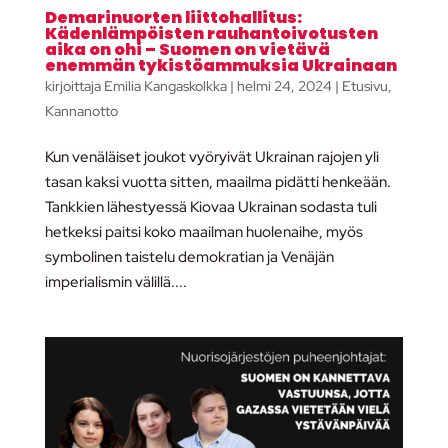
Demarinuorten liittohallitus:
Kädenlämpöisten rauhantoivotusten
aika on ohi – Suomen on vietävä
enemmän tykistöammuksia Ukrainaan
kirjoittaja
Emilia Kangaskolkka
|
helmi 24, 2024
|
Etusivu
,
Kannanotto
Kun venäläiset joukot vyöryivät Ukrainan rajojen yli
tasan kaksi vuotta sitten, maailma pidätti henkeään.
Tankkien lähestyessä Kiovaa Ukrainan sodasta tuli
hetkeksi paitsi koko maailman huolenaihe, myös
symbolinen taistelu demokratian ja Venäjän
imperialismin välillä....