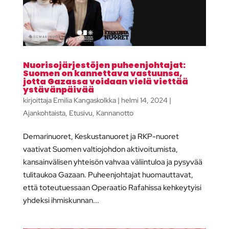
Nuorisojärjestöjen puheenjohtajat:
Suomen on kannettava vastuunsa,
jotta Gazassa voidaan vielä viettää
ystävänpäivää
kirjoittaja
Emilia Kangaskolkka
|
helmi 14, 2024
|
Ajankohtaista
,
Etusivu
,
Kannanotto
Demarinuoret, Keskustanuoret ja RKP-nuoret
vaativat Suomen valtiojohdon aktivoitumista,
kansainvälisen yhteisön vahvaa väliintuloa ja pysyvää
tulitaukoa Gazaan. Puheenjohtajat huomauttavat,
että toteutuessaan Operaatio Rafahissa kehkeytyisi
yhdeksi ihmiskunnan...