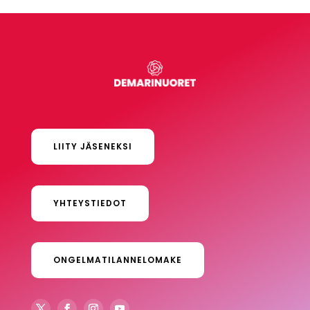
LIITY JÄSENEKSI
YHTEYSTIEDOT
ONGELMATILANNELOMAKE