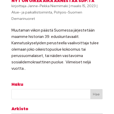
NYT ON OIKEA AIKA ÄÄNESTÄÄ SDP:TÄ
kirjoittaja
Janne-Pekka Niemimaki
|
maalis 15, 2023
|
Alue- ja paikallistoiminta
,
Pohjois-Suomen
Demarinuoret
Muutaman viikon päästä Suomessa järjestetään
maamme historian 39. eduskuntavaalit.
Kannatuskyselyiden perusteella vaalivoittaja tulee
olemaan joko oikeistopuolue kokoomus tai
perussuomalaiset, tai näiden vastavoima
sosialidemokraattinen puolue. Viimeiset neljä
vuotta...
Haku
Arkisto