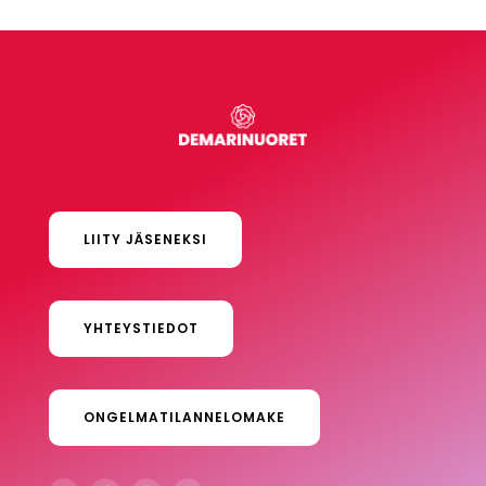
LIITY JÄSENEKSI
YHTEYSTIEDOT
ONGELMATILANNELOMAKE