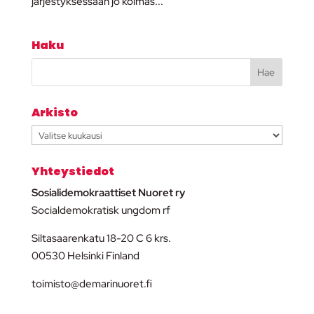
järjestyksessään jo kolmas...
Haku
Arkisto
Arkisto
Yhteystiedot
Sosialidemokraattiset Nuoret ry
Socialdemokratisk ungdom rf
Siltasaarenkatu 18-20 C 6 krs.
00530 Helsinki Finland
toimisto@demarinuoret.fi