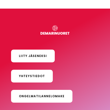
LIITY JÄSENEKSI
YHTEYSTIEDOT
ONGELMATILANNELOMAKE