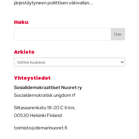
järjestäytyneen poliittisen väkivallan...
Haku
Arkisto
Arkisto
Yhteystiedot
Sosialidemokraattiset Nuoret ry
Socialdemokratisk ungdom rf
Siltasaarenkatu 18-20 C 6 krs.
00530 Helsinki Finland
toimisto@demarinuoret.fi