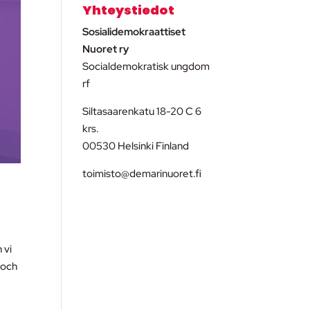
Yhteystiedot
Sosialidemokraattiset
Nuoret ry
Socialdemokratisk ungdom
rf
Siltasaarenkatu 18-20 C 6
krs.
00530 Helsinki Finland
toimisto@demarinuoret.fi
 vi
 och