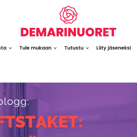
sta
Tule mukaan
Tutustu
Liity jäseneksi