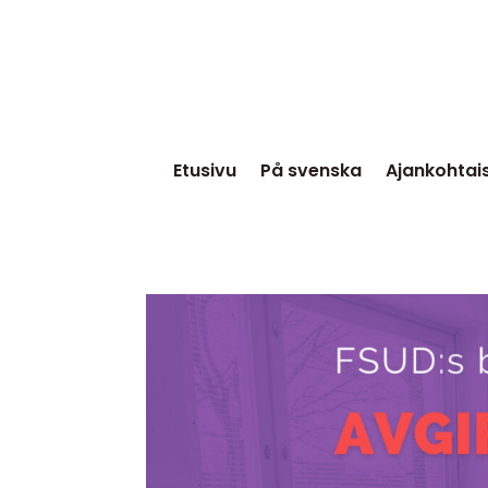
Etusivu
På svenska
Ajankohtai