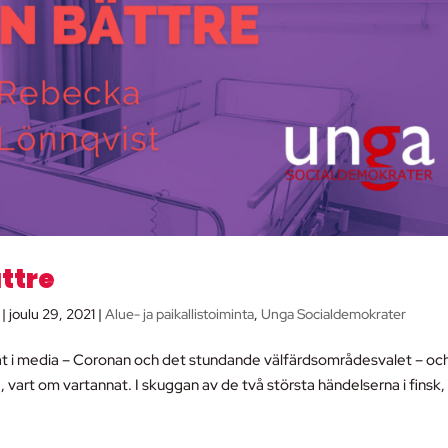
ättre
|
joulu 29, 2021
|
Alue- ja paikallistoiminta
,
Unga Socialdemokrater
rat i media – Coronan och det stundande välfärdsområdesvalet – och
art om vartannat. I skuggan av de två största händelserna i finsk,