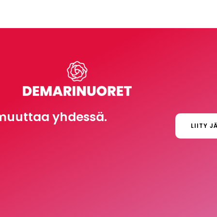
muuttaa yhdessä.
LIITY J