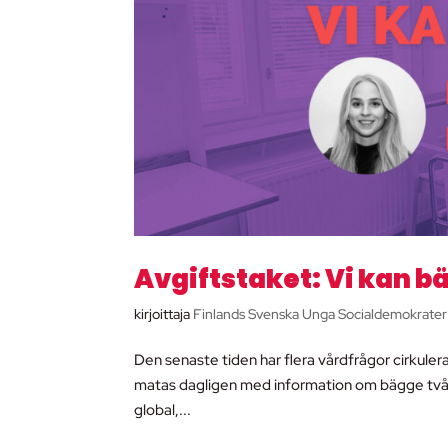
Avgiftstaket: Vi kan b
kirjoittaja
Finlands Svenska Unga Socialdemokrater
Den senaste tiden har flera vårdfrågor cirkule
matas dagligen med information om bägge två, v
global,...