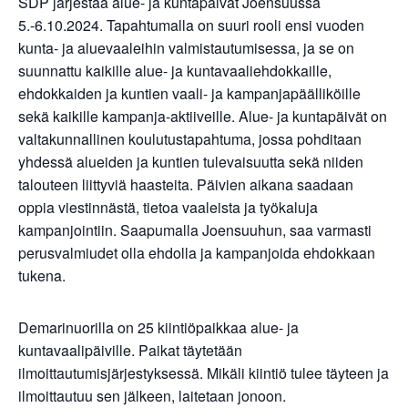
SDP järjestää alue- ja kuntapäivät Joensuussa
5.-6.10.2024. Tapahtumalla on suuri rooli ensi vuoden
kunta- ja aluevaaleihin valmistautumisessa, ja se on
suunnattu kaikille alue- ja kuntavaaliehdokkaille,
ehdokkaiden ja kuntien vaali- ja kampanjapäälliköille
sekä kaikille kampanja-aktiiveille. Alue- ja kuntapäivät on
valtakunnallinen koulutustapahtuma, jossa pohditaan
yhdessä alueiden ja kuntien tulevaisuutta sekä niiden
talouteen liittyviä haasteita. Päivien aikana saadaan
oppia viestinnästä, tietoa vaaleista ja työkaluja
kampanjointiin. Saapumalla Joensuuhun, saa varmasti
perusvalmiudet olla ehdolla ja kampanjoida ehdokkaan
tukena.
Demarinuorilla on 25 kiintiöpaikkaa alue- ja
kuntavaalipäiville. Paikat täytetään
ilmoittautumisjärjestyksessä. Mikäli kiintiö tulee täyteen ja
ilmoittautuu sen jälkeen, laitetaan jonoon.