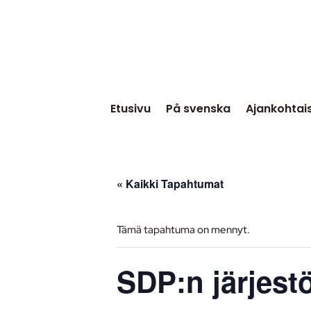
Etusivu
På svenska
Ajankohtai
« Kaikki Tapahtumat
Tämä tapahtuma on mennyt.
SDP:n järjest