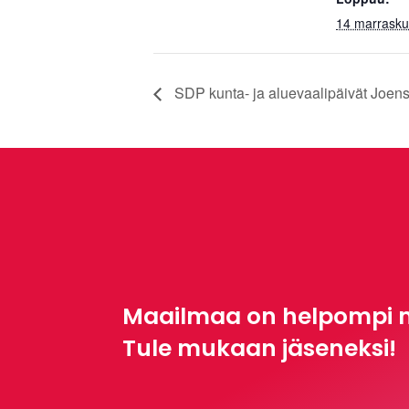
14 marrasku
SDP kunta- ja aluevaalipäivät Joen
Maailmaa on helpompi 
Tule mukaan jäseneksi!