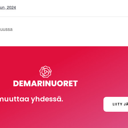
un, 2024
suussa
muuttaa yhdessä.
LIITY J