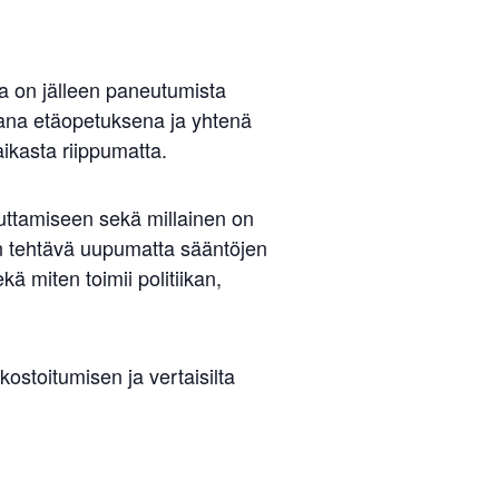
a on jälleen paneutumista
tana etäopetuksena ja yhtenä
kasta riippumatta.
uttamiseen sekä millainen on
in tehtävä uupumatta sääntöjen
 miten toimii politiikan,
ostoitumisen ja vertaisilta