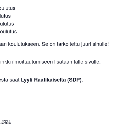
oulutus
lutus
oulutus
koulutus
 koulutukseen. Se on tarkoitettu juuri sinulle!
Linkki ilmoittautumiseen lisätään
tälle sivulle
.
esta saat
.
Lyyli Raatikaiselta (SDP)
, 2024