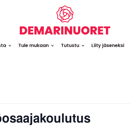
sta
Tule mukaan
Tutustu
Liity jäseneksi
öosaajakoulutus