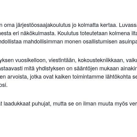
n oma järjestöosaajakoulutus jo kolmatta kertaa. Luvass
nesta eri näkökulmasta. Koulutus toteutetaan kolmena il
ollistaa mahdollisimman monen osallistumisen asuinpai
ksen vuosikelloon, viestintään, kokoustekniikkaan, vaik
vastaavasti mitä yhdistyksen on sääntöjen mukaan ainak
 arvoista, jotka ovat kaiken toimintamme lähtökohta sekä
osi.
at laadukkaat puhujat, mutta se on ilman muuta myös verk