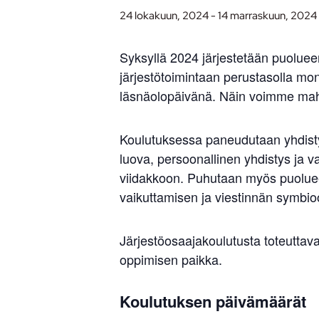
24 lokakuun, 2024
-
14 marraskuun, 2024
Syksyllä 2024 järjestetään puoluee
järjestötoimintaan perustasolla mo
läsnäolopäivänä. Näin voimme mahd
Koulutuksessa paneudutaan yhdisty
luova, persoonallinen yhdistys ja 
viidakkoon. Puhutaan myös puolueen
vaikuttamisen ja viestinnän symbio
Järjestöosaajakoulutusta toteuttav
oppimisen paikka.
Koulutuksen päivämäärät