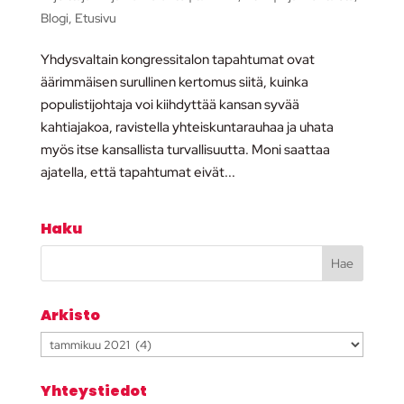
Blogi
,
Etusivu
Yhdysvaltain kongressitalon tapahtumat ovat
äärimmäisen surullinen kertomus siitä, kuinka
populistijohtaja voi kiihdyttää kansan syvää
kahtiajakoa, ravistella yhteiskuntarauhaa ja uhata
myös itse kansallista turvallisuutta. Moni saattaa
ajatella, että tapahtumat eivät...
Haku
Arkisto
Arkisto
Yhteystiedot