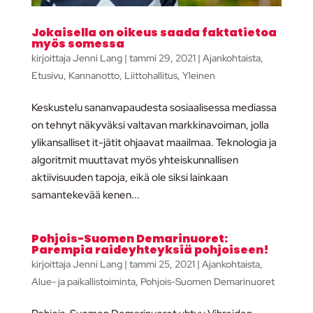
Jokaisella on oikeus saada faktatietoa
myös somessa
kirjoittaja
Jenni Lang
|
tammi 29, 2021
|
Ajankohtaista
,
Etusivu
,
Kannanotto
,
Liittohallitus
,
Yleinen
Keskustelu sananvapaudesta sosiaalisessa mediassa
on tehnyt näkyväksi valtavan markkinavoiman, jolla
ylikansalliset it-jätit ohjaavat maailmaa. Teknologia ja
algoritmit muuttavat myös yhteiskunnallisen
aktiivisuuden tapoja, eikä ole siksi lainkaan
samantekevää kenen...
Pohjois-Suomen Demarinuoret:
Parempia raideyhteyksiä pohjoiseen!
kirjoittaja
Jenni Lang
|
tammi 25, 2021
|
Ajankohtaista
,
Alue- ja paikallistoiminta
,
Pohjois-Suomen Demarinuoret