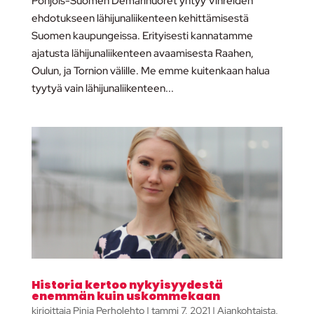
Pohjois-Suomen Demarinuoret yhtyy Vihreiden
ehdotukseen lähijunaliikenteen kehittämisestä
Suomen kaupungeissa. Erityisesti kannatamme
ajatusta lähijunaliikenteen avaamisesta Raahen,
Oulun, ja Tornion välille. Me emme kuitenkaan halua
tyytyä vain lähijunaliikenteen...
Historia kertoo nykyisyydestä
enemmän kuin uskommekaan
kirjoittaja
Pinja Perholehto
|
tammi 7, 2021
|
Ajankohtaista
,