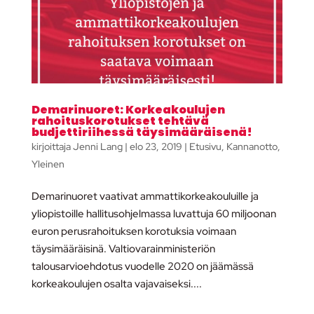
Demarinuoret: Korkeakoulujen
rahoituskorotukset tehtävä
budjettiriihessä täysimääräisenä!
kirjoittaja
Jenni Lang
|
elo 23, 2019
|
Etusivu
,
Kannanotto
,
Yleinen
Demarinuoret vaativat ammattikorkeakouluille ja
yliopistoille hallitusohjelmassa luvattuja 60 miljoonan
euron perusrahoituksen korotuksia voimaan
täysimääräisinä. Valtiovarainministeriön
talousarvioehdotus vuodelle 2020 on jäämässä
korkeakoulujen osalta vajavaiseksi....