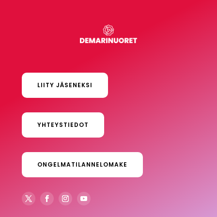
LIITY JÄSENEKSI
YHTEYSTIEDOT
ONGELMATILANNELOMAKE