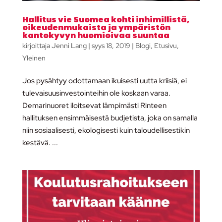
Hallitus vie Suomea kohti inhimillistä,
oikeudenmukaista ja ympäristön
kantokyvyn huomioivaa suuntaa
kirjoittaja
Jenni Lang
|
syys 18, 2019
|
Blogi
,
Etusivu
,
Yleinen
Jos pysähtyy odottamaan ikuisesti uutta kriisiä, ei
tulevaisuusinvestointeihin ole koskaan varaa.
Demarinuoret iloitsevat lämpimästi Rinteen
hallituksen ensimmäisestä budjetista, joka on samalla
niin sosiaalisesti, ekologisesti kuin taloudellisestikin
kestävä. ...