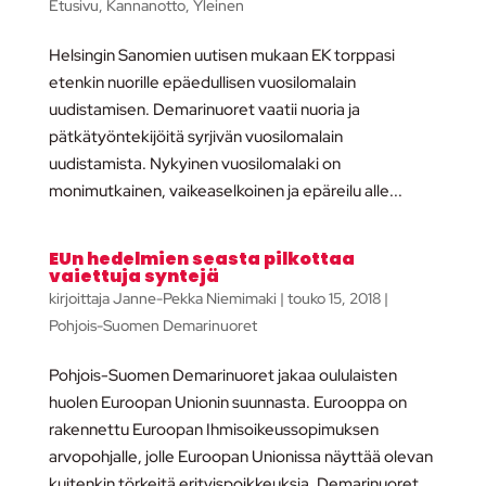
Etusivu
,
Kannanotto
,
Yleinen
Helsingin Sanomien uutisen mukaan EK torppasi
etenkin nuorille epäedullisen vuosilomalain
uudistamisen. Demarinuoret vaatii nuoria ja
pätkätyöntekijöitä syrjivän vuosilomalain
uudistamista. Nykyinen vuosilomalaki on
monimutkainen, vaikeaselkoinen ja epäreilu alle...
EUn hedelmien seasta pilkottaa
vaiettuja syntejä
kirjoittaja
Janne-Pekka Niemimaki
|
touko 15, 2018
|
Pohjois-Suomen Demarinuoret
Pohjois-Suomen Demarinuoret jakaa oululaisten
huolen Euroopan Unionin suunnasta. Eurooppa on
rakennettu Euroopan Ihmisoikeussopimuksen
arvopohjalle, jolle Euroopan Unionissa näyttää olevan
kuitenkin törkeitä erityispoikkeuksia. Demarinuoret