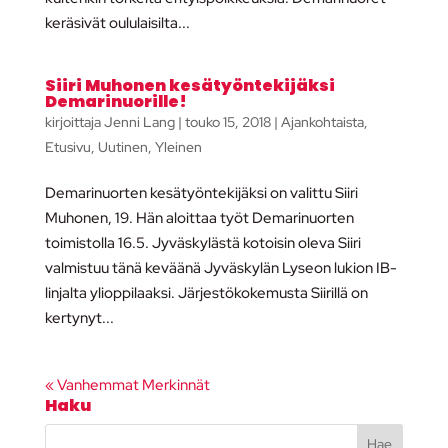
keräsivät oululaisilta...
Siiri Muhonen kesätyöntekijäksi
Demarinuorille!
kirjoittaja
Jenni Lang
|
touko 15, 2018
|
Ajankohtaista
,
Etusivu
,
Uutinen
,
Yleinen
Demarinuorten kesätyöntekijäksi on valittu Siiri
Muhonen, 19. Hän aloittaa työt Demarinuorten
toimistolla 16.5. Jyväskylästä kotoisin oleva Siiri
valmistuu tänä keväänä Jyväskylän Lyseon lukion IB-
linjalta ylioppilaaksi. Järjestökokemusta Siirillä on
kertynyt...
« Vanhemmat Merkinnät
Haku