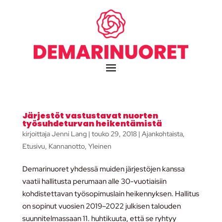
Järjestöt vastustavat nuorten
työsuhdeturvan heikentämistä
kirjoittaja
Jenni Lang
|
touko 29, 2018
|
Ajankohtaista
,
Etusivu
,
Kannanotto
,
Yleinen
Demarinuoret yhdessä muiden järjestöjen kanssa
vaatii hallitusta perumaan alle 30-vuotiaisiin
kohdistettavan työsopimuslain heikennyksen. Hallitus
on sopinut vuosien 2019–2022 julkisen talouden
suunnitelmassaan 11. huhtikuuta, että se ryhtyy