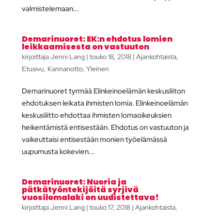
valmistelemaan...
Demarinuoret: EK:n ehdotus lomien
leikkaamisesta on vastuuton
kirjoittaja
Jenni Lang
|
touko 18, 2018
|
Ajankohtaista
,
Etusivu
,
Kannanotto
,
Yleinen
Demarinuoret tyrmää Elinkeinoelämän keskusliiton
ehdotuksen leikata ihmisten lomia. Elinkeinoelämän
keskusliitto ehdottaa ihmisten lomaoikeuksien
heikentämistä entisestään. Ehdotus on vastuuton ja
vaikeuttaisi entisestään monien työelämässä
uupumusta kokevien...
Demarinuoret: Nuoria ja
pätkätyöntekijöitä syrjivä
vuosilomalaki on uudistettava!
kirjoittaja
Jenni Lang
|
touko 17, 2018
|
Ajankohtaista
,