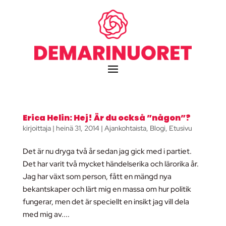
Erica Helin: Hej! Är du också ”någon”?
kirjoittaja
|
heinä 31, 2014
|
Ajankohtaista
,
Blogi
,
Etusivu
Det är nu dryga två år sedan jag gick med i partiet.
Det har varit två mycket händelserika och lärorika år.
Jag har växt som person, fått en mängd nya
bekantskaper och lärt mig en massa om hur politik
fungerar, men det är speciellt en insikt jag vill dela
med mig av....