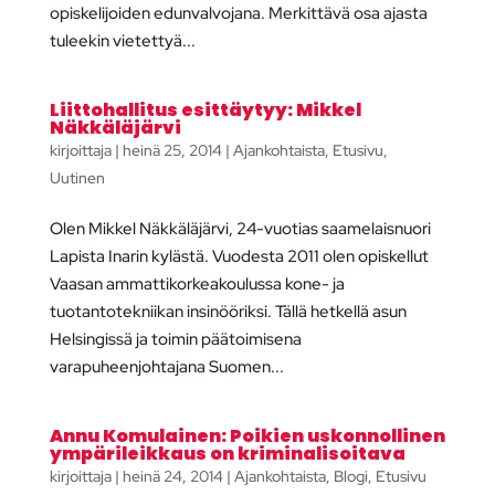
opiskelijoiden edunvalvojana. Merkittävä osa ajasta
tuleekin vietettyä...
Liittohallitus esittäytyy: Mikkel
Näkkäläjärvi
kirjoittaja
|
heinä 25, 2014
|
Ajankohtaista
,
Etusivu
,
Uutinen
Olen Mikkel Näkkäläjärvi, 24-vuotias saamelaisnuori
Lapista Inarin kylästä. Vuodesta 2011 olen opiskellut
Vaasan ammattikorkeakoulussa kone- ja
tuotantotekniikan insinööriksi. Tällä hetkellä asun
Helsingissä ja toimin päätoimisena
varapuheenjohtajana Suomen...
Annu Komulainen: Poikien uskonnollinen
ympärileikkaus on kriminalisoitava
kirjoittaja
|
heinä 24, 2014
|
Ajankohtaista
,
Blogi
,
Etusivu