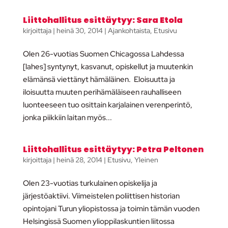
Liittohallitus esittäytyy: Sara Etola
kirjoittaja
|
heinä 30, 2014
|
Ajankohtaista
,
Etusivu
Olen 26-vuotias Suomen Chicagossa Lahdessa
[lahes] syntynyt, kasvanut, opiskellut ja muutenkin
elämänsä viettänyt hämäläinen. Eloisuutta ja
iloisuutta muuten perihämäläiseen rauhalliseen
luonteeseen tuo osittain karjalainen verenperintö,
jonka piikkiin laitan myös...
Liittohallitus esittäytyy: Petra Peltonen
kirjoittaja
|
heinä 28, 2014
|
Etusivu
,
Yleinen
Olen 23-vuotias turkulainen opiskelija ja
järjestöaktiivi. Viimeistelen poliittisen historian
opintojani Turun yliopistossa ja toimin tämän vuoden
Helsingissä Suomen ylioppilaskuntien liitossa