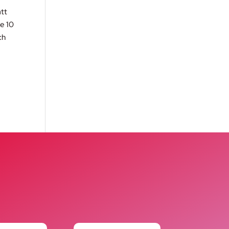
att
te 10
ch