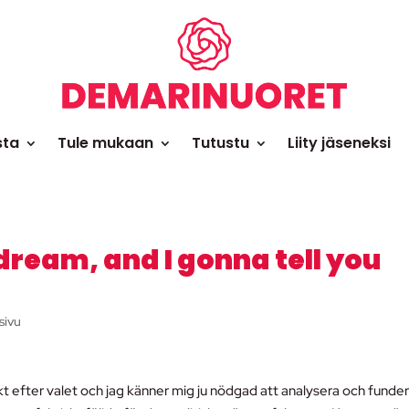
sta
Tule mukaan
Tutustu
Liity jäseneksi
a dream, and I gonna tell you
sivu
ekt efter valet och jag känner mig ju nödgad att analysera och funde