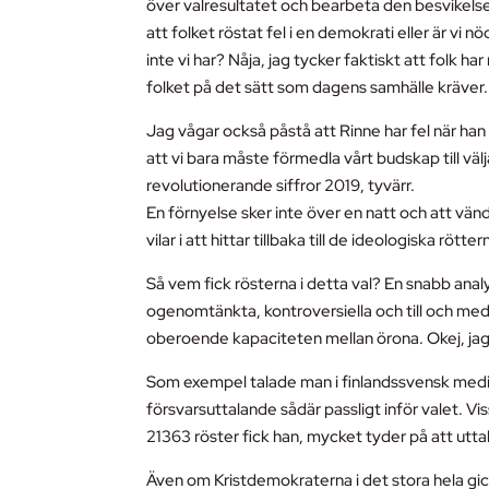
över valresultatet och bearbeta den besvikelse
att folket röstat fel i en demokrati eller är vi
inte vi har? Nåja, jag tycker faktiskt att folk ha
folket på det sätt som dagens samhälle kräver.
Jag vågar också påstå att Rinne har fel när han 
att vi bara måste förmedla vårt budskap till vä
revolutionerande siffror 2019, tyvärr.
En förnyelse sker inte över en natt och att vä
vilar i att hittar tillbaka till de ideologiska röt
Så vem fick rösterna i detta val? En snabb an
ogenomtänkta, kontroversiella och till och med
oberoende kapaciteten mellan örona. Okej, jag
Som exempel talade man i finlandssvensk medi
försvarsuttalande sådär passligt inför valet. Vi
21363 röster fick han, mycket tyder på att uttal
Även om Kristdemokraterna i det stora hela g