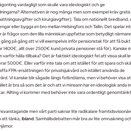
gonting vardagligt som skulle vara ideologiskt och ge
idningarna? Alternativen är nog många men som exempel kräv gratis
ernattningsavgifter och kirurgiavgifter). Tala om nationellt bredband,
pengar eller bygga en bro mellan Helsingfors och Tallin. Det spelar in
här är frågor som den lilla människan uppfattar som betydligt närmar
ng på gång att vi vill exempelvis inför pensionstak för att få bukt
r 1400€, allt över 2500€ kund privata pensioner stå för). Kanske i
varför hålla tillbaka? Det är faktiskt ideologiskt fel att vissa skall l
 5000€. Eller varför inte tala om att istället för att spara och sk
ffa FPA-ersättningen för privatsjukvård och istället använda de
vård. Vi kanske blir sågade längs fotknölarna, men vi behöver visa at
hället är bra så som det är och att vi minsann har en ideologisk anda 
ankar. Allting vi kommer med behöver inte vara ordentligt genomtänk
 ansvarstagande men vårt parti saknar lite radikalare framtidsvisionär
n att tänka,
ibland
. Samhällsdebatten mår bra av lite omruskning och
hjärnor.