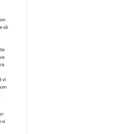
 om
te så
e
nte
eva
ära
t vi
inom
t
er
 vi