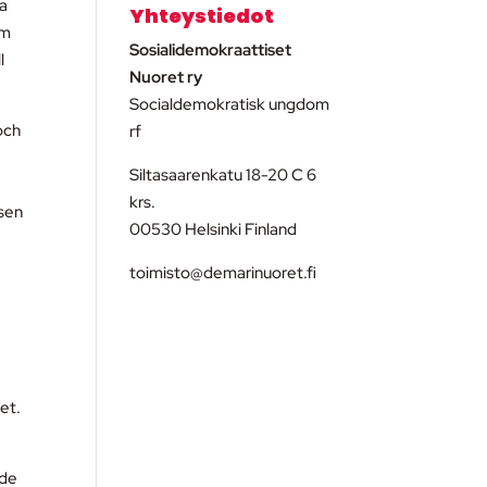
ga
Yhteystiedot
om
Sosialidemokraattiset
l
Nuoret ry
Socialdemokratisk ungdom
och
rf
Siltasaarenkatu 18-20 C 6
krs.
lsen
00530 Helsinki Finland
toimisto@demarinuoret.fi
het.
åde