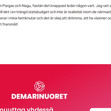
lan Pargas och Nagu, fastän det knappast leder någon vart. Jag vet 
ll det i en trängd statsbudget och inte är realistisk inom de närmas
rar i mina hemknutar och det är okej att drömma, att ha visioner o
et frammåt!
muuttaa yhdessä.