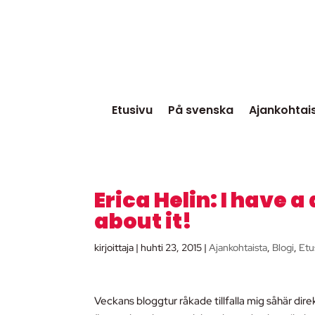
Etusivu
På svenska
Ajankohtai
Erica Helin: I have 
about it!
kirjoittaja
|
huhti 23, 2015
|
Ajankohtaista
,
Blogi
,
Etu
Veckans bloggtur råkade tillfalla mig såhär dir