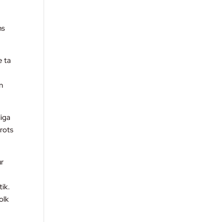
ns
e ta
n
liga
trots
ur
tik.
olk