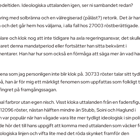
edeltiden. Ideologiska uttalanden igen, ser ni sambandet redan?
ing med solbränna och en välregiserad (påläst?) retorik. Det är ha
 och det går hem hos väljarna, i alla fall hos 27003 röstberättigade.
lare och klok nog att inte tidigare ha axla regeringsansvar, det skull
varet denna mandatperiod eller fortsätter han sitta bekvämt i
mentarer. Han har hur som också en förmåga att säga mer än vad ha
na som jag personligen inte blir klok på. 30733 röster talar sitt tyd
 på, han är för mig ett märkligt fenomen som uppfattas som folkligt 
ta fingret på framgångssagan.
al farbror utan egen nisch. Visst kloka uttalanden från en fadersfig
 12096 röster, nästan hälften mindre än Stubb, Soini och Haglund i
ar populär när han vågade vara lite mer tydligt ideologisk i sin poli
de hör det till hans uppgift att komma med uttalanden som väcker f
ologiska linjen och vifta lite med det röda skynket framför den