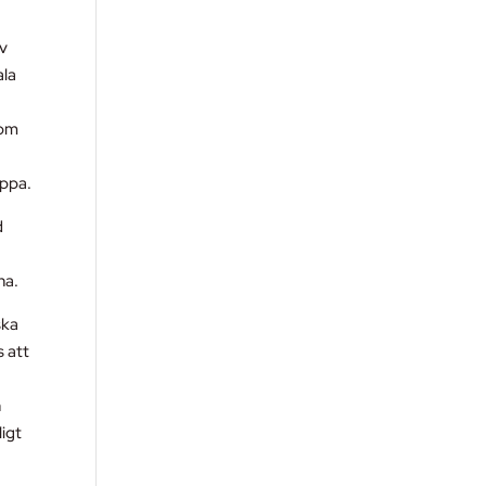
av
ala
 om
eppa.
d
na.
ska
s att
n
ligt