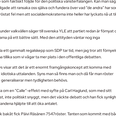
 som faktiskt följde för den politiska vänsterfalangen. Kan man sä
 nödgade att ransaka oss själva och fundera över vad ”de andra” har s
r röstat fel men att socialdemokraterna inte heller har lyckats nå ut til
under valkvällen säger till svenska YLE att partiet redan är förnyat 
ljarna på ett bättre sätt. Med den attityden väntar nog inga
nda ett gammalt regalskepp som SDP tar tid, men jag tror att förnye
terna tillika som vi vågar ta mer plats i den offentliga debatten.
alys visar att det är ett enormt framgångskoncept att komma med
 idiotiska uttalanden. Syns man så finns man och då får man röster
 generaliserar men tydligheten behövs.
a om en ”Calle”-effekt med syfte på Carl Haglund, som med sitt
sst, inte politiskt snyggt, men det väckte debatt och han fick synlig
andena hjälpte till att öka antalet.
ick bakåt fick Päivi Räsänen 7547röster. Tanten som kommit med b