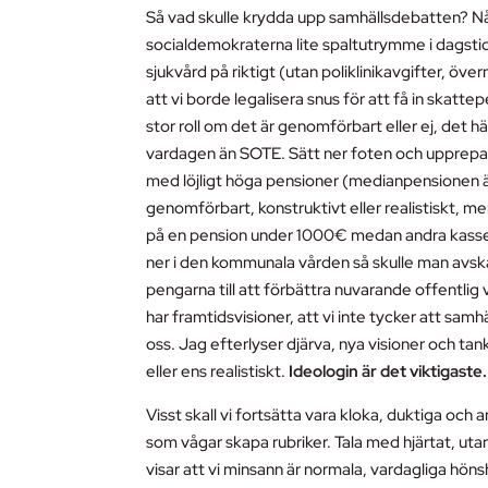
Så vad skulle krydda upp samhällsdebatten? Nå
socialdemokraterna lite spaltutrymme i dagst
sjukvård på riktigt (utan poliklinikavgifter, öv
att vi borde legalisera snus för att få in skatte
stor roll om det är genomförbart eller ej, det 
vardagen än SOTE. Sätt ner foten och upprepa gå
med löjligt höga pensioner (medianpensionen ä
genomförbart, konstruktivt eller realistiskt, men 
på en pension under 1000€ medan andra kasserar
ner i den kommunala vården så skulle man avska
pengarna till att förbättra nuvarande offentlig 
har framtidsvisioner, att vi inte tycker att sam
oss. Jag efterlyser djärva, nya visioner och t
eller ens realistiskt.
Ideologin är det viktigaste.
Visst skall vi fortsätta vara kloka, duktiga och
som vågar skapa rubriker. Tala med hjärtat, uta
visar att vi minsann är normala, vardagliga höns