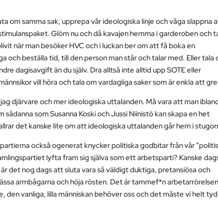
 tjata om samma sak, upprepa vår ideologiska linje och våga slappna 
h stimulanspaket. Glöm nu och då kavajen hemma i garderoben och t
ivit när man besöker HVC och i luckan ber om att få boka en
nga och beställa tid, till den person man står och talar med. Eller tala
re dagisavgift än du själv. Dra alltså inte alltid upp SOTE eller
ännsikor vill höra och tala om vardagliga saker som är enkla att gr
 jag djärvare och mer ideologiska uttalanden. Må vara att man iblan
 om sådanna som Susanna Koski och Jussi Niinistö kan skapa en het
lrar det kanske lite om att ideologiska uttalanden går hem i stugor
partierna också ogenerat knycker politiska godbitar från vår ”politi
amlingspartiet lyfta fram sig själva som ett arbetsparti? Kanske dag
r det nog dags att sluta vara så väldigt duktiga, pretansiösa och
 vässa armbågarna och höja rösten. Det är tammef*n arbetarrörelse
 den vanliga, lilla människan behöver oss och det måste vi helt tyd