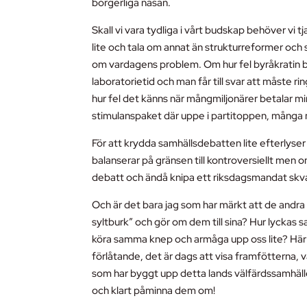
borgerliga näsan.
Skall vi vara tydliga i vårt budskap behöver vi
lite och tala om annat än strukturreformer oc
om vardagens problem. Om hur fel byråkratin bl
laboratorietid och man får till svar att måste ri
hur fel det känns när mångmiljonärer betalar mind
stimulanspaket där uppe i partitoppen, många m
För att krydda samhällsdebatten lite efterlyser
balanserar på gränsen till kontroversiellt men
debatt och ändå knipa ett riksdagsmandat skval
Och är det bara jag som har märkt att de andra 
syltburk” och gör om dem till sina? Hur lyckas s
köra samma knep och armåga upp oss lite? Här ä
förlåtande, det är dags att visa framfötterna,
som har byggt upp detta lands välfärdssamhälle,
och klart påminna dem om!