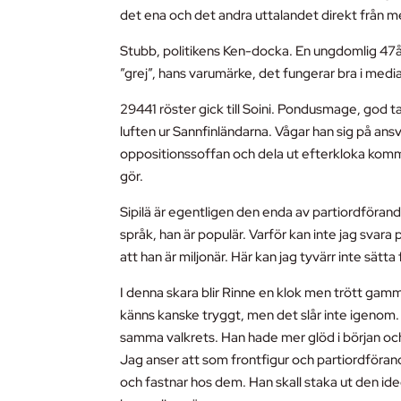
det ena och det andra uttalandet direkt från m
Stubb, politikens Ken-docka. En ungdomlig 47år
”grej”, hans varumärke, det fungerar bra i media
29441 röster gick till Soini. Pondusmage, god ta
luften ur Sannfinländarna. Vågar han sig på ans
oppositionssoffan och dela ut efterkloka kom
gör.
Sipilä är egentligen den enda av partiordförande
språk, han är populär. Varför kan inte jag svara
att han är miljonär. Här kan jag tyvärr inte sät
I denna skara blir Rinne en klok men trött gamm
känns kanske tryggt, men det slår inte igenom.
samma valkrets. Han hade mer glöd i början och v
Jag anser att som frontfigur och partiordföran
och fastnar hos dem. Han skall staka ut den ide