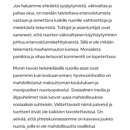
Jos haluamme ehkäistä syrjäytymistä, väkivaltaa ja
pahaa oloa, on meidän taisteltava eriarvoistumista
vastaan ja annettava kaikille nuorille vaihtoehtoja ja
mielekästä tekemistä. Tutkijat ja asiantuntijat ovat
sanoneet, että nuorten väkivaltainen käyttäytyminen
johtuu eriarvoistumiskehityksestä. Sillä ei ole mitään
tekemistä maahanmuuton kanssa. Moraalista
paniikkia ja vihaa lietsovat kommentit on lopetettava.
Monin tavoin helsinkiläisillä nuorilla asiat ovat
paremmin kuin koskaan ennen; hyvinvointivaltio on
mahdollistanut maksuttoman koulutuksen ja
monipuoliset nuorisopalvelut. Sosiaalinen media ja
älypuhelimet taas luovat uusia mahdollisuuksia
sosiaalisiin suhteisiin. Valitettavasti nämä palvelut ja
tuotteet eivät ole kaikkien tavoitettavissa. On
selvää, että yhteiskunnassamme on kasvava joukko
nuoria, joilla ei ole mahdollisuutta osallistua