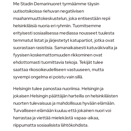
Me Stadin Demarinuoret tyrmäämme täysin
uutisotsikoissa riehuvan negatiivisen
maahanmuuttokeskustelun, joka entisestään repii
helsinkiläisiä nuoria eri ryhmiin. Tuomitsemme
erityisesti sosiaalisessa mediassa nousseet tuulesta
temmatut listat ja järjestetyt katupartiot, jotka ovat
suorastaan rasistisia. Samanaikaisesti katuväkivalta ja
fyysisen koskemattomuuden rikkominen ovat
ehdottomasti tuomittavia tekoja. Tekijät tulee
saattaa rikosoikeudelliseen vastuuseen, mutta
syvempi ongelma ei poistu vain sillä.
Helsingin tulee panostaa nuoriinsa. Helsingin ja
jokaisen Helsingin päättäjän harteilla on helsinkiläisten
nuorten tulevaisuus ja mahdollisuus hyvään elämään.
Turvalliseen elämään kuuluu että jokainen nuori voi
harrastaa ja viettää mielekästä vapaa-aikaa,
riippumatta sosiaalisista lähtökohdista.