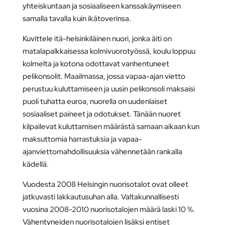
yhteiskuntaan ja sosiaaliseen kanssakäymiseen
samalla tavalla kuin ikätoverinsa.
Kuvittele itä-helsinkiläinen nuori, jonka äiti on
matalapalkkaisessa kolmivuorotyössä, koulu loppuu
kolmelta ja kotona odottavat vanhentuneet
pelikonsolit. Maailmassa, jossa vapaa-ajan vietto
perustuu kuluttamiseen ja uusin pelikonsoli maksaisi
puoli tuhatta euroa, nuorella on uudenlaiset
sosiaaliset paineet ja odotukset. Tänään nuoret
kilpailevat kuluttamisen määrästä samaan aikaan kun
maksuttomia harrastuksia ja vapaa-
ajanviettomahdollisuuksia vähennetään rankalla
kädellä.
Vuodesta 2008 Helsingin nuorisotalot ovat olleet
jatkuvasti lakkautusuhan alla. Valtakunnallisesti
vuosina 2008-2010 nuorisotalojen määrä laski 10 %.
Vähentyneiden nuorisotalojen lisäksi entiset