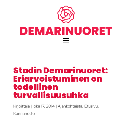
Stadin Demarinuoret:
Eriarvoistuminen on
todellinen
turvallisuusuhka
kirjoittaja
|
loka 17, 2014
|
Ajankohtaista
,
Etusivu
,
Kannanotto