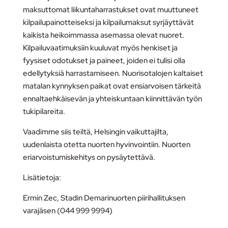
maksuttomat liikuntaharrastukset ovat muuttuneet
kilpailupainotteiseksi ja kilpailumaksut syrjäyttävät
kaikista heikoimmassa asemassa olevat nuoret.
Kilpailuvaatimuksiin kuuluvat myös henkiset ja
fyysiset odotukset ja paineet, joiden ei tulisi olla
edellytyksiä harrastamiseen. Nuorisotalojen kaltaiset
matalan kynnyksen paikat ovat ensiarvoisen tärkeitä
ennaltaehkäisevän ja yhteiskuntaan kiinnittävän työn
tukipilareita.
Vaadimme siis teiltä, Helsingin vaikuttajilta,
uudenlaista otetta nuorten hyvinvointiin. Nuorten
eriarvoistumiskehitys on pysäytettävä.
Lisätietoja:
Ermin Zec, Stadin Demarinuorten piirihallituksen
varajäsen (044 999 9994)