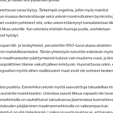
a, ja tulisiko sitä ylipäätään jatkaa.
annettavan varaa löytyy. Tärkeimpiä ongelmia, joihin myös mainitut
muun muassa demokratiavaje sekä unionin monimutkainen byrokratia 
vatkin pohtineet sitä, onko unioni etääntynyt kansalaisistaan lii
iikaa unionille. Kun unionista etsitään huonoja puolia, unohdetaan
mat hyödyt.
pan hiili- ja teräsyhteisö, perustettiin 1950-luvun alussa ainaisten
styön mahdollistamiseksi. Tämän yhteistyön toivottiin edistävän myö
sen maailmansodan päättymisestä kulunut vain muutama vuosi, ja läns
npoliittinen tilanne vaikutti jälleen kiristyvän. Huomattavaa onkin, 
raation myötä siihen osallistuneet maat eivät ole sotineet keske
ista puolista. Esimerkiksi unionin myötä saavutettuja taloudellisia et
urokriisi muistetaankin. Unionissa saavat liikkua vapaasti niin tavar
sämarkkinoilla on vauhdittanut talouskasvua jäsenmaissa huomattava
antalouden pärjääminen maailmanmarkkinoilla on vaikeampaa kuin
teistyö on yhä tärkeämpää. Lisäksi on syytä muistaa se, että kosk