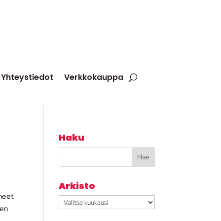
Yhteystiedot
Verkkokauppa
Haku
Arkisto
uneet
Arkisto
sen