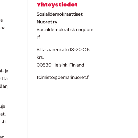
Yhteystiedot
Sosialidemokraattiset
ja
Nuoret ry
kaa
Socialdemokratisk ungdom
rf
Siltasaarenkatu 18-20 C 6
krs.
s
00530 Helsinki Finland
i- ja
toimisto@demarinuoret.fi
että
nään,
uja
at,
sti.
aan