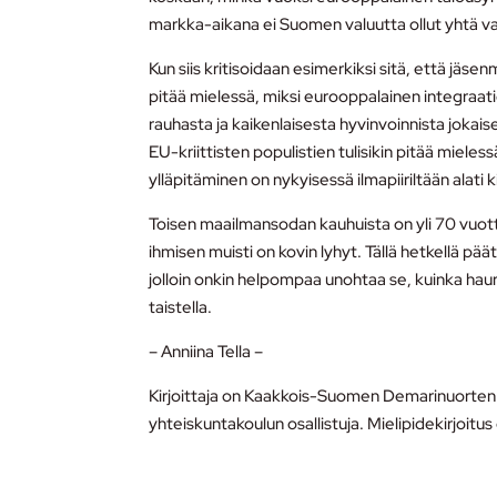
markka-aikana ei Suomen valuutta ollut yhtä vakaa
Kun siis kritisoidaan esimerkiksi sitä, että jä
pitää mielessä, miksi eurooppalainen integraatio
rauhasta ja kaikenlaisesta hyvinvoinnista jokai
EU-kriittisten populistien tulisikin pitää mieles
ylläpitäminen on nykyisessä ilmapiiriltään alati 
Toisen maailmansodan kauhuista on yli 70 vuotta
ihmisen muisti on kovin lyhyt. Tällä hetkellä pää
jolloin onkin helpompaa unohtaa se, kuinka haura
taistella.
– Anniina Tella –
Kirjoittaja on Kaakkois-Suomen Demarinuorten
yhteiskuntakoulun osallistuja. Mielipidekirjoitu