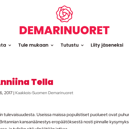
sta
Tule mukaan
Tutustu
Liity jäseneksi
nniina Tella
6, 2017
|
Kaakkois-Suomen Demarinuoret
in tulevaisuudesta. Useissa maissa populistiset puolueet ovat puh
so-Britannian kansanäänestys eropäätöksestä nosti pinnalle kysymyk