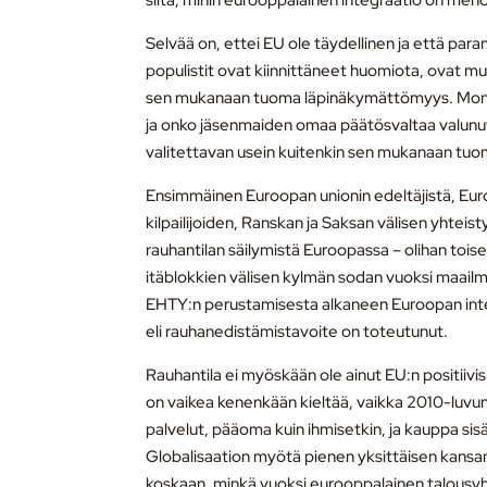
siitä, mihin eurooppalainen integraatio on menoss
Selvää on, ettei EU ole täydellinen ja että par
populistit ovat kiinnittäneet huomiota, ovat 
sen mukanaan tuoma läpinäkymättömyys. Monet o
ja onko jäsenmaiden omaa päätösvaltaa valunut l
valitettavan usein kuitenkin sen mukanaan tuo
Ensimmäinen Euroopan unionin edeltäjistä, Euroo
kilpailijoiden, Ranskan ja Saksan välisen yhtei
rauhantilan säilymistä Euroopassa – olihan toi
itäblokkien välisen kylmän sodan vuoksi maailma
EHTY:n perustamisesta alkaneen Euroopan integ
eli rauhanedistämistavoite on toteutunut.
Rauhantila ei myöskään ole ainut EU:n positiivis
on vaikea kenenkään kieltää, vaikka 2010-luvun e
palvelut, pääoma kuin ihmisetkin, ja kauppa si
Globalisaation myötä pienen yksittäisen kans
koskaan, minkä vuoksi eurooppalainen talousyh