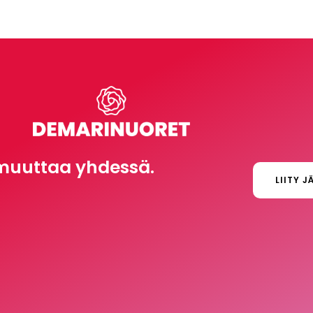
muuttaa yhdessä.
LIITY J