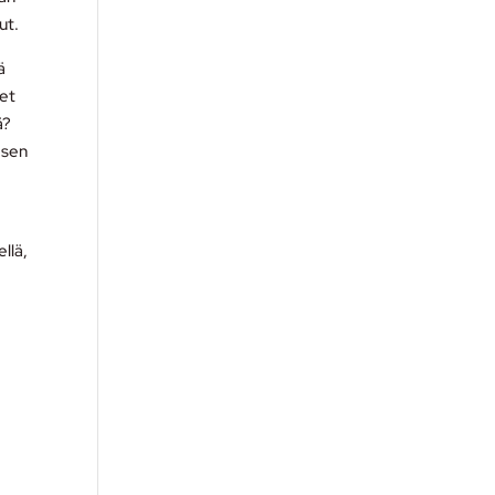
ut.
ä
set
ä?
i sen
llä,