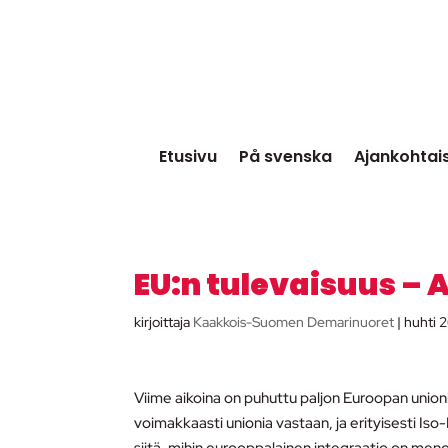
Etusivu
På svenska
Ajankohtai
EU:n tulevaisuus – A
kirjoittaja
Kaakkois-Suomen Demarinuoret
|
huhti 2
Viime aikoina on puhuttu paljon Euroopan union
voimakkaasti unionia vastaan, ja erityisesti I