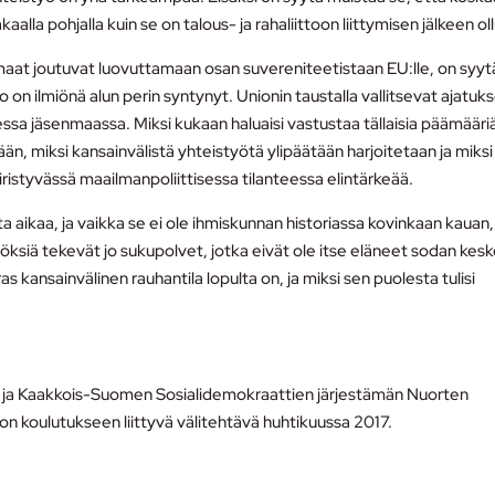
lla pohjalla kuin se on talous- ja rahaliittoon liittymisen jälkeen oll
senmaat joutuvat luovuttamaan osan suvereniteetistaan EU:lle, on syyt
 on ilmiönä alun perin syntynyt. Unionin taustalla vallitsevat ajatuk
sessa jäsenmaassa. Miksi kukaan haluaisi vastustaa tällaisia päämääri
sään, miksi kansainvälistä yhteistyötä ylipäätään harjoitetaan ja miks
kiristyvässä maailmanpoliittisessa tilanteessa elintärkeää.
 aikaa, ja vaikka se ei ole ihmiskunnan historiassa kovinkaan kauan,
töksiä tekevät jo sukupolvet, jotka eivät ole itse eläneet sodan keske
s kansainvälinen rauhantila lopulta on, ja miksi sen puolesta tulisi
 ja Kaakkois-Suomen Sosialidemokraattien järjestämän Nuorten
s on koulutukseen liittyvä välitehtävä huhtikuussa 2017.