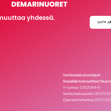
muuttaa yhdessä.
LIITY J
Verkkolaskutusohjeet
Sosialidemokraattiset Nuore
Y-tunnus: 0202064-6
Verkkolaskuosoite 003702
Operaattoritunnus 003721