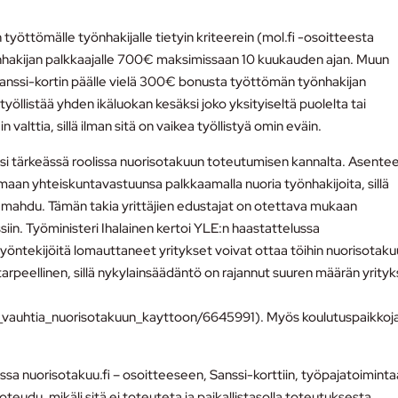
.
yöttömälle työnhakijalle tietyin kriteerein (mol.fi -osoitteesta
yönhakijan palkkaajalle 700€ maksimissaan 10 kuukauden ajan. Muun
anssi-kortin päälle vielä 300€ bonusta työttömän työnhakijan
yöllistää yhden ikäluokan kesäksi joko yksityiseltä puolelta tai
 valttia, sillä ilman sitä on vaikea työllistyä omin eväin.
äksi tärkeässä roolissa nuorisotakuun toteutumisen kannalta. Asente
amaan yhteiskuntavastuunsa palkkaamalla nuoria työnhakijoita, sillä
ät mahdu. Tämän takia yrittäjien edustajat on otettava mukaan
iin. Työministeri Ihalainen kertoi YLE:n haastattelussa
työntekijöitä lomauttaneet yritykset voivat ottaa töihin nuorisotak
 tarpeellinen, sillä nykylainsäädäntö on rajannut suuren määrän yrityk
lla_vauhtia_nuorisotakuun_kayttoon/6645991). Myös koulutuspaikkoja
a nuorisotakuu.fi – osoitteeseen, Sanssi-korttiin, työpajatoimint
teudu, mikäli sitä ei toteuteta ja paikallistasolla toteutuksesta