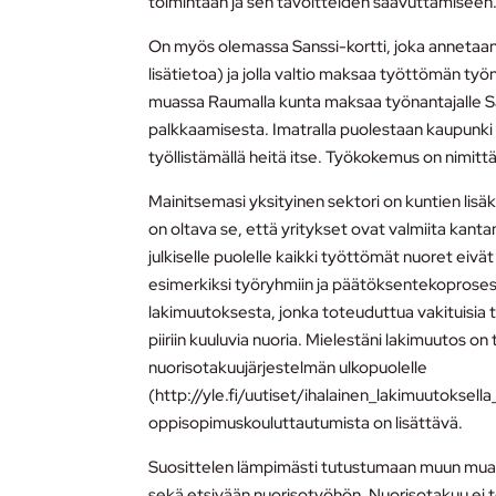
toimintaan ja sen tavoitteiden saavuttamiseen
On myös olemassa Sanssi-kortti, joka annetaan t
lisätietoa) ja jolla valtio maksaa työttömän t
muassa Raumalla kunta maksaa työnantajalle S
palkkaamisesta. Imatralla puolestaan kaupunki t
työllistämällä heitä itse. Työkokemus on nimittäin
Mainitsemasi yksityinen sektori on kuntien lis
on oltava se, että yritykset ovat valmiita kant
julkiselle puolelle kaikki työttömät nuoret eiv
esimerkiksi työryhmiin ja päätöksentekoprosess
lakimuutoksesta, jonka toteuduttua vakituisia 
piiriin kuuluvia nuoria. Mielestäni lakimuutos on
nuorisotakuujärjestelmän ulkopuolelle
(http://yle.fi/uutiset/ihalainen_lakimuutokse
oppisopimuskouluttautumista on lisättävä.
Suosittelen lämpimästi tutustumaan muun muass
sekä etsivään nuorisotyöhön. Nuorisotakuu ei to