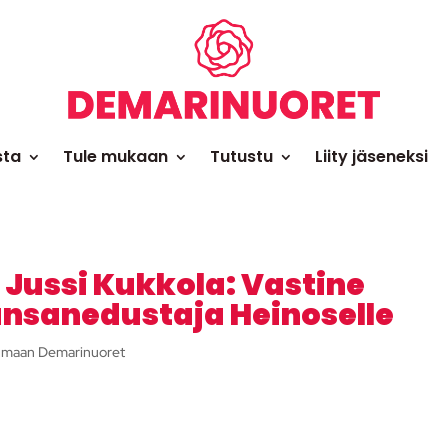
sta
Tule mukaan
Tutustu
Liity jäseneksi
Jussi Kukkola: Vastine
nsanedustaja Heinoselle
maan Demarinuoret