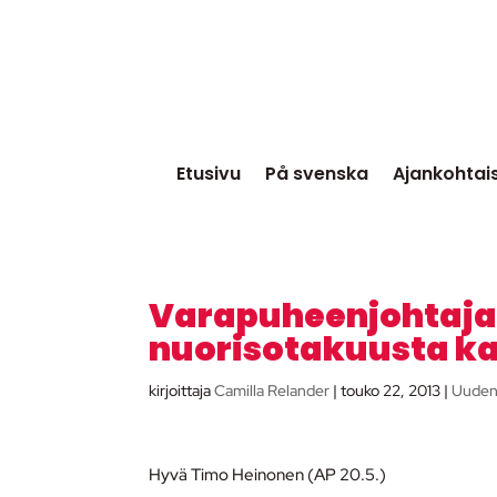
Etusivu
På svenska
Ajankohtai
Varapuheenjohtaja 
nuorisotakuusta ka
kirjoittaja
Camilla Relander
|
touko 22, 2013
|
Uuden
Hyvä Timo Heinonen (AP 20.5.)