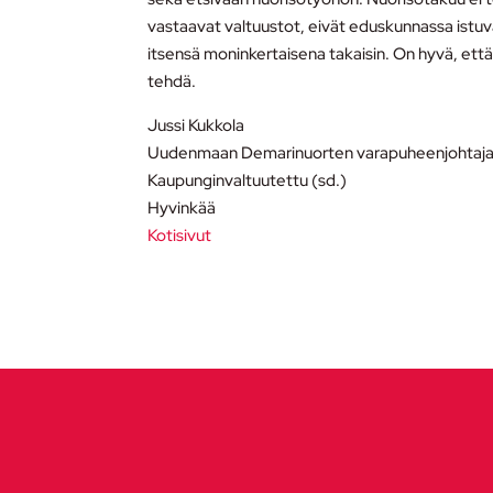
vastaavat valtuustot, eivät eduskunnassa istuv
itsensä moninkertaisena takaisin. On hyvä, että
tehdä.
Jussi Kukkola
Uudenmaan Demarinuorten varapuheenjohtaj
Kaupunginvaltuutettu (sd.)
Hyvinkää
Kotisivut