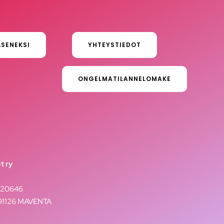
ÄSENEKSI
YHTEYSTIEDOT
ONGELMATILANNELOMAKE
t ry
020646
291126 MAVENTA