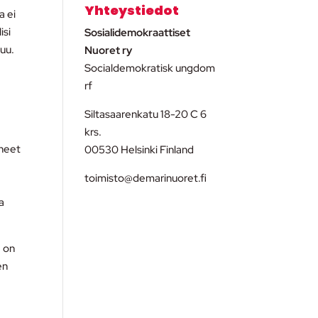
Yhteystiedot
a ei
isi
Sosialidemokraattiset
uu.
Nuoret ry
Socialdemokratisk ungdom
rf
Siltasaarenkatu 18-20 C 6
krs.
hneet
00530 Helsinki Finland
toimisto@demarinuoret.fi
a
e on
en