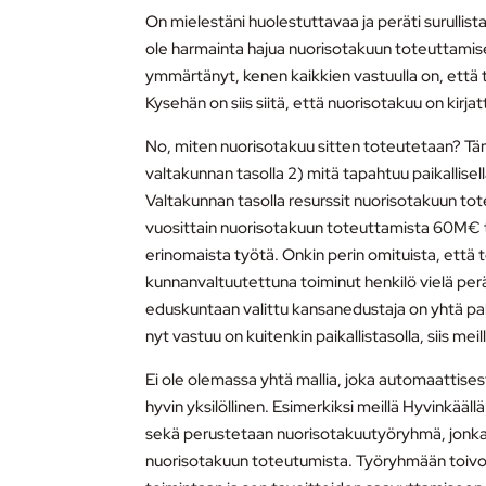
On mielestäni huolestuttavaa ja peräti surullist
ole harmainta hajua nuorisotakuun toteuttamisest
ymmärtänyt, kenen kaikkien vastuulla on, että
Kysehän on siis siitä, että nuorisotakuu on kirja
No, miten nuorisotakuu sitten toteutetaan? Täm
valtakunnan tasolla 2) mitä tapahtuu paikallise
Valtakunnan tasolla resurssit nuorisotakuun t
vuosittain nuorisotakuun toteuttamista 60M€ tä
erinomaista työtä. Onkin perin omituista, että
kunnanvaltuutettuna toiminut henkilö vielä perä
eduskuntaan valittu kansanedustaja on yhtä palj
nyt vastuu on kuitenkin paikallistasolla, siis meil
Ei ole olemassa yhtä mallia, joka automaattisest
hyvin yksilöllinen. Esimerkiksi meillä Hyvinkää
sekä perustetaan nuorisotakuutyöryhmä, jonka 
nuorisotakuun toteutumista. Työryhmään toivom