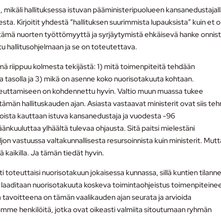
a, mikäli hallituksessa istuvan pääministeripuolueen kansanedustajall
a. Kirjoitit yhdestä ”hallituksen suurimmista lupauksista” kuin et ol
 tämä nuorten työttömyyttä ja syrjäytymistä ehkäisevä hanke onnist
ttu hallitusohjelmaan ja se on toteutettava.
ä riippuu kolmesta tekijästä: 1) mitä toimenpiteitä tehdään
lla tasolla ja 3) mikä on asenne koko nuorisotakuuta kohtaan.
oteuttamiseen on kohdennettu hyvin. Valtio muun muassa tukee
män hallituskauden ajan. Asiasta vastaavat ministerit ovat siis te
 toista kauttaan istuva kansanedustaja ja vuodesta -96
änkuuluttaa ylhäältä tulevaa ohjausta. Sitä paitsi mielestäni
on vastuussa valtakunnallisesta resursoinnista kuin ministerit. Mutt
lä kaikilla. Ja tämän tiedät hyvin.
i toteuttaisi nuorisotakuun jokaisessa kunnassa, sillä kuntien tilann
llä laaditaan nuorisotakuuta koskeva toimintaohjeistus toimenpiteine
tavoitteena on tämän vaalikauden ajan seurata ja arvioida
me henkilöitä, jotka ovat oikeasti valmiita sitoutumaan ryhmän