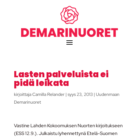
Lasten palveluista ei
pidä leikata
kirjoittaja
Camilla Relander
|
syys 23, 2013
|
Uudenmaan
Demarinuoret
Vastine Lahden Kokoomuksen Nuorten kirjoitukseen
(ESS 12.9.). Julkaistu lyhennettynä Etelä-Suomen