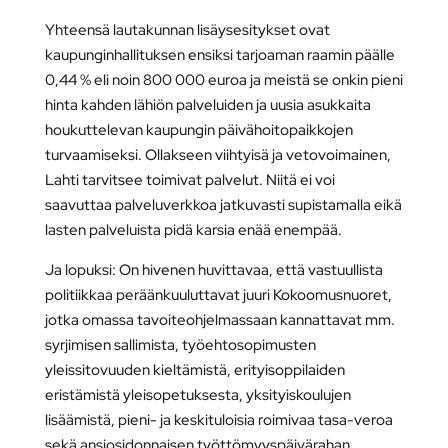
Yhteensä lautakunnan lisäysesitykset ovat
kaupunginhallituksen ensiksi tarjoaman raamin päälle
0,44 % eli noin 800 000 euroa ja meistä se onkin pieni
hinta kahden lähiön palveluiden ja uusia asukkaita
houkuttelevan kaupungin päivähoitopaikkojen
turvaamiseksi. Ollakseen viihtyisä ja vetovoimainen,
Lahti tarvitsee toimivat palvelut. Niitä ei voi
saavuttaa palveluverkkoa jatkuvasti supistamalla eikä
lasten palveluista pidä karsia enää enempää.
Ja lopuksi: On hivenen huvittavaa, että vastuullista
politiikkaa peräänkuuluttavat juuri Kokoomusnuoret,
jotka omassa tavoiteohjelmassaan kannattavat mm.
syrjimisen sallimista, työehtosopimusten
yleissitovuuden kieltämistä, erityisoppilaiden
eristämistä yleisopetuksesta, yksityiskoulujen
lisäämistä, pieni- ja keskituloisia roimivaa tasa-veroa
sekä ansiosidonnaisen työttömyyspäivärahan