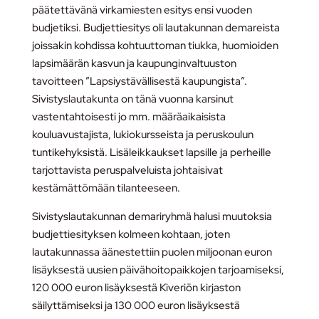
päätettävänä virkamiesten esitys ensi vuoden
budjetiksi. Budjettiesitys oli lautakunnan demareista
joissakin kohdissa kohtuuttoman tiukka, huomioiden
lapsimäärän kasvun ja kaupunginvaltuuston
tavoitteen ”Lapsiystävällisestä kaupungista”.
Sivistyslautakunta on tänä vuonna karsinut
vastentahtoisesti jo mm. määräaikaisista
kouluavustajista, lukiokursseista ja peruskoulun
tuntikehyksistä. Lisäleikkaukset lapsille ja perheille
tarjottavista peruspalveluista johtaisivat
kestämättömään tilanteeseen.
Sivistyslautakunnan demariryhmä halusi muutoksia
budjettiesityksen kolmeen kohtaan, joten
lautakunnassa äänestettiin puolen miljoonan euron
lisäyksestä uusien päivähoitopaikkojen tarjoamiseksi,
120 000 euron lisäyksestä Kiveriön kirjaston
säilyttämiseksi ja 130 000 euron lisäyksestä