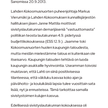
Sanomissa 20.9.2013.
Lahden Kokoomusnuorten puheenjohtaja Markus
Vierumäki ja Lahden Kokoomuksen kunnallisjärjestön
hallituksen jäsen Janne Mattila moittivat
sivistyslautakunnan demarijäseniä ”vastuuttomasta”
politiikan teosta lautakunnan 4.9. pidetyssä
budjettikokouksessa (ESS 12.9.). Jaamme toki
Kokoomusnuorten huolen kaupungin taloudesta,
mutta meidän mielestämme talous ei kuitenkaan ole
itseisarvo. Kaupungin talouden tehtävä on luoda
kaupungin asukkaille hyvinvointia. Useamman toivoisi
muistavan, että Lahti on siinä positiivisessa
tilanteessa, että väkiluku kasvaa koko ajan ja
päivähoito- ja kouluikäisiä lapsia tulee vuosittain sata
lisää, nyt ja ennusteissa. Tämä tarkoittaa samalla
sivistystoimen kulujen kasvua.
Edellisessä sivistyslautakunnan kokouksessa oli