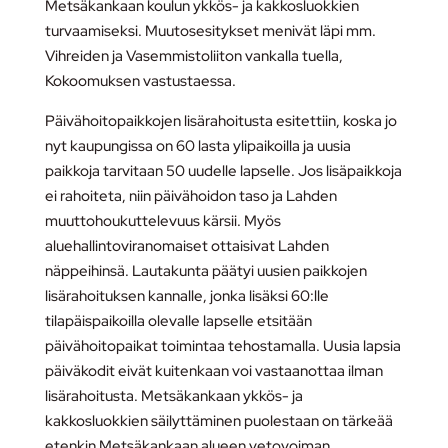
Metsäkankaan koulun ykkös- ja kakkosluokkien
turvaamiseksi. Muutosesitykset menivät läpi mm.
Vihreiden ja Vasemmistoliiton vankalla tuella,
Kokoomuksen vastustaessa.
Päivähoitopaikkojen lisärahoitusta esitettiin, koska jo
nyt kaupungissa on 60 lasta ylipaikoilla ja uusia
paikkoja tarvitaan 50 uudelle lapselle. Jos lisäpaikkoja
ei rahoiteta, niin päivähoidon taso ja Lahden
muuttohoukuttelevuus kärsii. Myös
aluehallintoviranomaiset ottaisivat Lahden
näppeihinsä. Lautakunta päätyi uusien paikkojen
lisärahoituksen kannalle, jonka lisäksi 60:lle
tilapäispaikoilla olevalle lapselle etsitään
päivähoitopaikat toimintaa tehostamalla. Uusia lapsia
päiväkodit eivät kuitenkaan voi vastaanottaa ilman
lisärahoitusta. Metsäkankaan ykkös- ja
kakkosluokkien säilyttäminen puolestaan on tärkeää
etenkin Metsäkankaan alueen vetovoiman