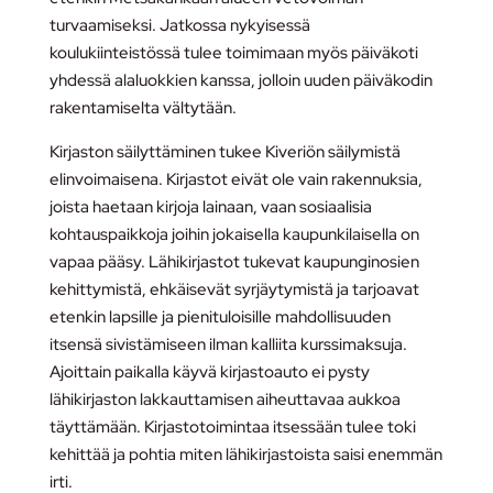
turvaamiseksi. Jatkossa nykyisessä
koulukiinteistössä tulee toimimaan myös päiväkoti
yhdessä alaluokkien kanssa, jolloin uuden päiväkodin
rakentamiselta vältytään.
Kirjaston säilyttäminen tukee Kiveriön säilymistä
elinvoimaisena. Kirjastot eivät ole vain rakennuksia,
joista haetaan kirjoja lainaan, vaan sosiaalisia
kohtauspaikkoja joihin jokaisella kaupunkilaisella on
vapaa pääsy. Lähikirjastot tukevat kaupunginosien
kehittymistä, ehkäisevät syrjäytymistä ja tarjoavat
etenkin lapsille ja pienituloisille mahdollisuuden
itsensä sivistämiseen ilman kalliita kurssimaksuja.
Ajoittain paikalla käyvä kirjastoauto ei pysty
lähikirjaston lakkauttamisen aiheuttavaa aukkoa
täyttämään. Kirjastotoimintaa itsessään tulee toki
kehittää ja pohtia miten lähikirjastoista saisi enemmän
irti.