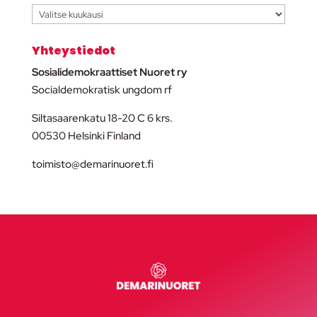
Arkisto
Yhteystiedot
Sosialidemokraattiset Nuoret ry
Socialdemokratisk ungdom rf
Siltasaarenkatu 18-20 C 6 krs.
00530 Helsinki Finland
toimisto@demarinuoret.fi