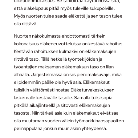
oikeudenmukaisuus. Se tarkoittaa käytännössä sitä,
että eläkelupaus pitää myös tuleville sukupolville.
Myös nuorten tulee saada eläkettä ja sen tason tulee
olla riittävä.
Nuorten näkökulmasta ehdottomasti tärkein
kokonaisuus eläkeneuvotteluissa on kestävä rahoitus.
Kestävän rahoituksen kulmakivi on eläkemaksujen
riittävä taso. Tällä hetkellä työntekijöiden ja
työantajien maksaman eläkemaksun taso on liian
alhaalla. Järjestelmässä on siis pieni maksuvaje, mikä
ei pidemmän päälle ole hyvä asia. Eläkemaksut
tulisikin välittömästi nostaa Eläketurvakeskuksen
laskemalle kestävälle tasolle. Samalla tulisi sopia
pitkällä aikajänteellä ja sitovasti eläkemaksujen
tasosta. Niin tärkeä asia kuin eläkemaksut eivät saa
olla muutaman vuoden välein työmarkkinaosapuolten
pelinappulana jonkun muun asian yhteydessä.