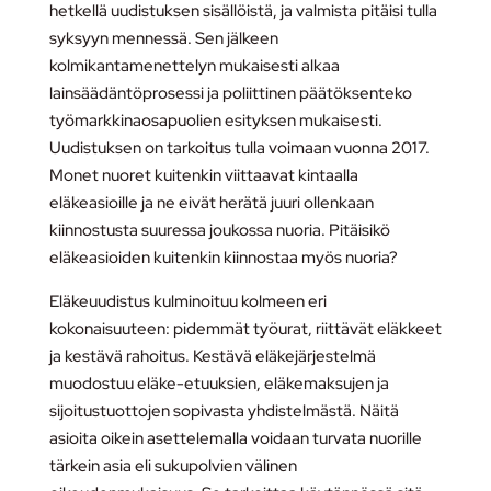
hetkellä uudistuksen sisällöistä, ja valmista pitäisi tulla
syksyyn mennessä. Sen jälkeen
kolmikantamenettelyn mukaisesti alkaa
lainsäädäntöprosessi ja poliittinen päätöksenteko
työmarkkinaosapuolien esityksen mukaisesti.
Uudistuksen on tarkoitus tulla voimaan vuonna 2017.
Monet nuoret kuitenkin viittaavat kintaalla
eläkeasioille ja ne eivät herätä juuri ollenkaan
kiinnostusta suuressa joukossa nuoria. Pitäisikö
eläkeasioiden kuitenkin kiinnostaa myös nuoria?
Eläkeuudistus kulminoituu kolmeen eri
kokonaisuuteen: pidemmät työurat, riittävät eläkkeet
ja kestävä rahoitus. Kestävä eläkejärjestelmä
muodostuu eläke-etuuksien, eläkemaksujen ja
sijoitustuottojen sopivasta yhdistelmästä. Näitä
asioita oikein asettelemalla voidaan turvata nuorille
tärkein asia eli sukupolvien välinen