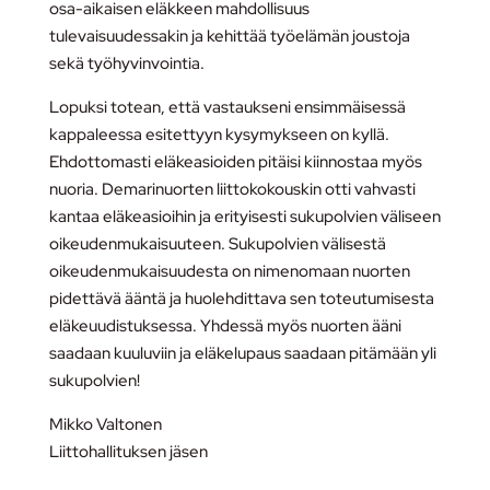
osa-aikaisen eläkkeen mahdollisuus
tulevaisuudessakin ja kehittää työelämän joustoja
sekä työhyvinvointia.
Lopuksi totean, että vastaukseni ensimmäisessä
kappaleessa esitettyyn kysymykseen on kyllä.
Ehdottomasti eläkeasioiden pitäisi kiinnostaa myös
nuoria. Demarinuorten liittokokouskin otti vahvasti
kantaa eläkeasioihin ja erityisesti sukupolvien väliseen
oikeudenmukaisuuteen. Sukupolvien välisestä
oikeudenmukaisuudesta on nimenomaan nuorten
pidettävä ääntä ja huolehdittava sen toteutumisesta
eläkeuudistuksessa. Yhdessä myös nuorten ääni
saadaan kuuluviin ja eläkelupaus saadaan pitämään yli
sukupolvien!
Mikko Valtonen
Liittohallituksen jäsen