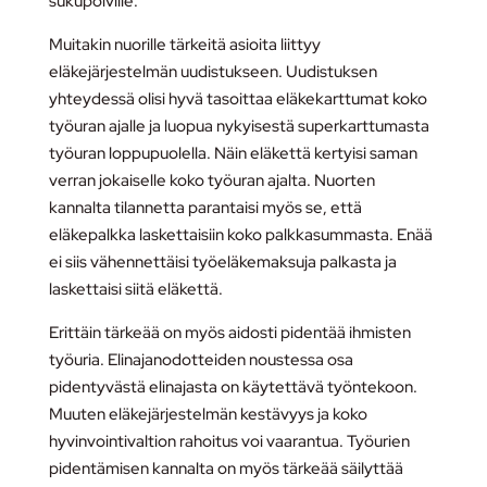
sukupolville.
Muitakin nuorille tärkeitä asioita liittyy
eläkejärjestelmän uudistukseen. Uudistuksen
yhteydessä olisi hyvä tasoittaa eläkekarttumat koko
työuran ajalle ja luopua nykyisestä superkarttumasta
työuran loppupuolella. Näin eläkettä kertyisi saman
verran jokaiselle koko työuran ajalta. Nuorten
kannalta tilannetta parantaisi myös se, että
eläkepalkka laskettaisiin koko palkkasummasta. Enää
ei siis vähennettäisi työeläkemaksuja palkasta ja
laskettaisi siitä eläkettä.
Erittäin tärkeää on myös aidosti pidentää ihmisten
työuria. Elinajanodotteiden noustessa osa
pidentyvästä elinajasta on käytettävä työntekoon.
Muuten eläkejärjestelmän kestävyys ja koko
hyvinvointivaltion rahoitus voi vaarantua. Työurien
pidentämisen kannalta on myös tärkeää säilyttää