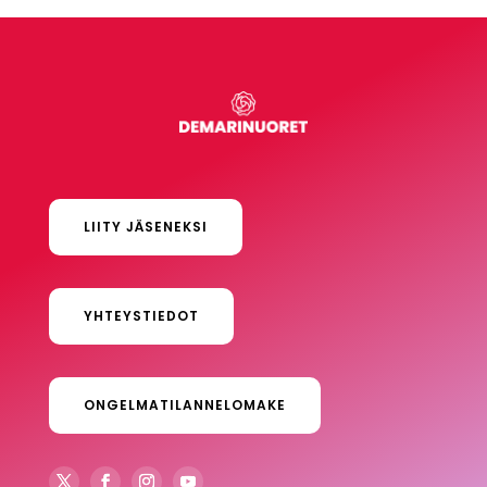
LIITY JÄSENEKSI
YHTEYSTIEDOT
ONGELMATILANNELOMAKE