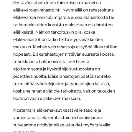
Kestävän rahoituksen toinen iso kulmakivi on
eläkevarojen rahastointi. Nyt meillä on rahastoituna
eläkevaroja noin 165 miljardia euroa. Rahastoista tai
tarkemmin niiden koroista maksetaan osa ihmisten
eläkkeistä. Näin on tarkoituskin olla, koska
eläkerahastot on tarkoitettu myös eläkkeiden
maksuun. Kunhan vain rahastoja ei syödä liikaa tai liian
nopeasti. Eläkerahastojen riittävän suuresta koosta,
tehokkaasta hallinnoinnista, eettisestä
sijoittamisesta ja hyvistä sijoitustuotoista on
pidettävä huolta. Eläkerahastojen päätöksenteko
tulee pitää työntekijöiden ja työnantajien käsissä,
koska ne rahat eivät ole tarkoitettu valtion talouden
hoitoon vaan eläkkeiden maksuun.
Nostamalla eläkemaksut kestävälle tasolle ja
varmistamalla eläkerahastoinnin toimivuuden
turvaamme riittävät eläke-etuudet myös tuleville