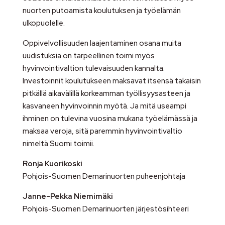
nuorten putoamista koulutuksen ja työelämän
ulkopuolelle.
Oppivelvollisuuden laajentaminen osana muita
uudistuksia on tarpeellinen toimi myös
hyvinvointivaltion tulevaisuuden kannalta.
Investoinnit koulutukseen maksavat itsensä takaisin
pitkällä aikavälillä korkeamman työllisyysasteen ja
kasvaneen hyvinvoinnin myötä. Ja mitä useampi
ihminen on tulevina vuosina mukana työelämässä ja
maksaa veroja, sitä paremmin hyvinvointivaltio
nimeltä Suomi toimii.
Ronja Kuorikoski
Pohjois-Suomen Demarinuorten puheenjohtaja
Janne-Pekka Niemimäki
Pohjois-Suomen Demarinuorten järjestösihteeri