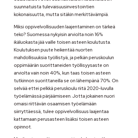
suunnatuista tulevaisuusinvestointien
kokonaisuutta, mutta sitäkin merkittävämpiä.
Miksi oppivelvollisuuden laajentaminen on tärkeä
teko? Suomessa nykyisin arviolta noin 16%
ikäluokasta jää vaille toisen asteen koulutusta.
Koulutuksen puute heikentää nuorten
mahdollisuuksia työllistyä, ja pelkän peruskoulun
oppimäärän suorittaneiden työllisyysaste on
arviolta vain noin 40%, kun taas toisen asteen
tutkinnon suorittaneilla se on lähempänä 70%. On
selvää ettei pelkkä peruskoulu riitä 2020-luvulla
työelämässä pärjäämiseen. Jotta jokainen nuori
omaisi riittävän osaamisen työelämään
siirryttäessä, tulee oppivelvollisuus laajentaa
kattamaan perusasteen lisäksi toisen asteen
opinnot.