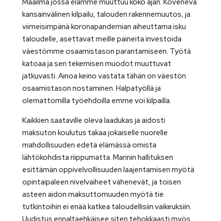
Maailma jossa elämme muuttuu koko ajan. Koveneva
kansainvälinen kilpailu, talouden rakennemuutos, ja
viimeisimpänä koronapandemian aiheuttama isku
taloudelle, asettavat meille paineita investoida
väestömme osaamistason parantamiseen. Työtä
katoaa ja sen tekemisen muodot muuttuvat
jatkuvasti. Ainoa keino vastata tähän on väestön
osaamistason nostaminen. Halpatyöllä ja
olemattomilla työehdoilla emme voi kilpailla.
Kaikkien saataville oleva laadukas ja aidosti
maksuton koulutus takaa jokaiselle nuorelle
mahdollisuuden edetä elämässä omista
lähtökohdista riippumatta. Marinin hallituksen
esittämän oppivelvollisuuden laajentamisen myötä
opintaipaleen nivelvaiheet vähenevät, ja toisen
asteen aidon maksuttomuuden myötä tie
tutkintoihin ei enää katkea taloudellisiin vaikeuksiin.
Uudistus ennaltaehkäisee siten tehokkaasti myös