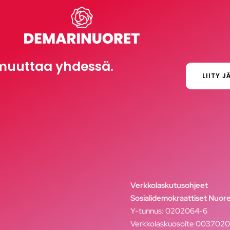
muuttaa yhdessä.
LIITY J
Verkkolaskutusohjeet
Sosialidemokraattiset Nuore
Y-tunnus: 0202064-6
Verkkolaskuosoite 003702