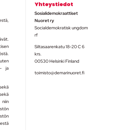
Yhteystiedot
Sosialidemokraattiset
estä,
Nuoret ry
Socialdemokratisk ungdom
rf
ävät.
tisen
Siltasaarenkatu 18-20 C 6
östä.
krs.
kuten
00530 Helsinki Finland
s- ja
toimisto@demarinuoret.fi
 sekä
 sekä
niin
estön
estön
sestä