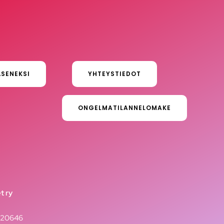
ÄSENEKSI
YHTEYSTIEDOT
ONGELMATILANNELOMAKE
t ry
020646