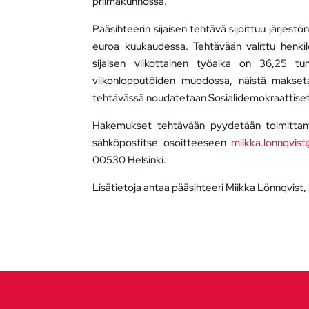
priimakunnossa.
Pääsihteerin sijaisen tehtävä sijoittuu järjes
euroa kuukaudessa. Tehtävään valittu henkil
sijaisen viikottainen työaika on 36,25 tun
viikonlopputöiden muodossa, näistä maksetaa
tehtävässä noudatetaan Sosialidemokraattiset 
Hakemukset tehtävään pyydetään toimittama
sähköpostitse osoitteeseen
miikka.lonnqvist
00530 Helsinki.
Lisätietoja antaa pääsihteeri Miikka Lönnqvist