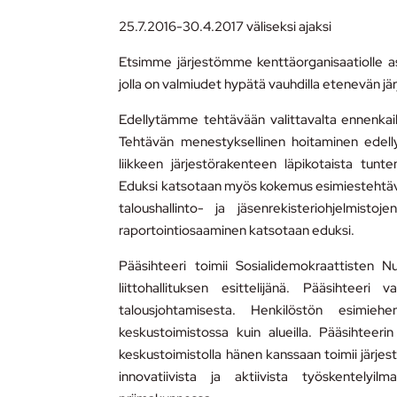
25.7.2016-30.4.2017 väliseksi ajaksi
Etsimme järjestömme kenttäorganisaatiolle asi
jolla on valmiudet hypätä vauhdilla etenevän jär
Edellytämme tehtävään valittavalta ennenkai
Tehtävän menestyksellinen hoitaminen edelly
liikkeen järjestörakenteen läpikotaista tun
Eduksi katsotaan myös kokemus esimiestehtävist
taloushallinto- ja jäsenrekisteriohjelmist
raportointiosaaminen katsotaan eduksi.
Pääsihteeri toimii Sosialidemokraattisten N
liittohallituksen esittelijänä. Pääsihteeri 
talousjohtamisesta. Henkilöstön esimiehe
keskustoimistossa kuin alueilla. Pääsihteerin
keskustoimistolla hänen kanssaan toimii järjest
innovatiivista ja aktiivista työskentelyi