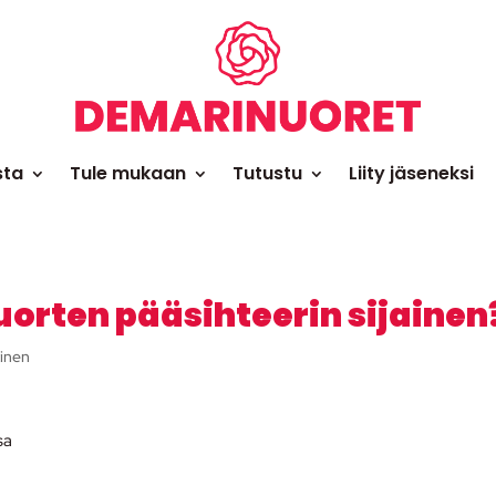
sta
Tule mukaan
Tutustu
Liity jäseneksi
orten pääsihteerin sijainen
inen
sa