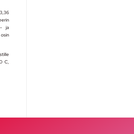
13,36
eerin
a- ja
 osin
ille
20 C,