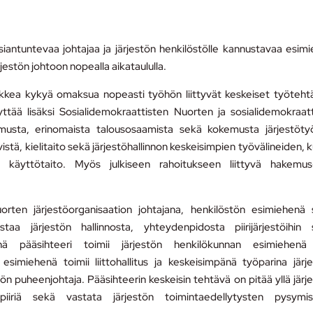
antuntevaa johtajaa ja järjestön henkilöstölle kannustavaa esimi
jestön johtoon nopealla aikataululla.
kkea kykyä omaksua nopeasti työhön liittyvät keskeiset työteht
ttää lisäksi Sosialidemokraattisten Nuorten ja sosialidemokraat
temusta, erinomaista talousosaamista sekä kokemusta järjestöty
ä, kielitaito sekä järjestöhallinnon keskeisimpien työvälineiden, 
ojen käyttötaito. Myös julkiseen rahoitukseen liittyvä hakemu
uorten järjestöorganisaation johtajana, henkilöstön esimiehenä
vastaa järjestön hallinnosta, yhteydenpidosta piirijärjestöihin
nä pääsihteeri toimii järjestön henkilökunnan esimiehenä 
 esimiehenä toimii liittohallitus ja keskeisimpänä työparina järj
ön puheenjohtaja. Pääsihteerin keskeisin tehtävä on pitää yllä järj
lmapiiriä sekä vastata järjestön toimintaedellytysten pysymi