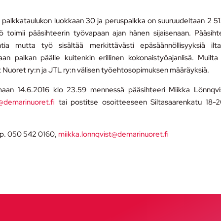
tön palkkataulukon luokkaan 30 ja peruspalkka on suuruudeltaan 2 5
ö toimii pääsihteerin työvapaan ajan hänen sijaisenaan. Pääsiht
tia mutta työ sisältää merkittävästi epäsäännöllisyyksiä ilt
n palkan päälle kuitenkin erillinen kokonaistyöajanlisä. Muilta
Nuoret ry:n ja JTL ry:n välisen työehtosopimuksen määräyksiä.
an 14.6.2016 klo 23.59 mennessä pääsihteeri Miikka Lönnqvist
@demarinuoret.fi
tai postitse osoitteeseen Siltasaarenkatu 18-
, p. 050 542 0160,
miikka.lonnqvist@demarinuoret.fi