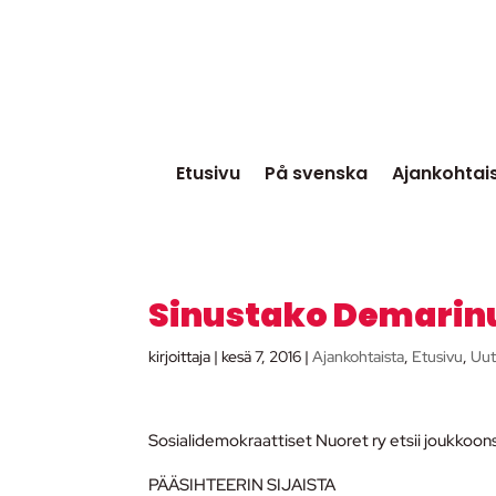
Etusivu
På svenska
Ajankohtai
Sinustako Demarinu
kirjoittaja
|
kesä 7, 2016
|
Ajankohtaista
,
Etusivu
,
Uut
Sosialidemokraattiset Nuoret ry etsii joukkoon
PÄÄSIHTEERIN SIJAISTA