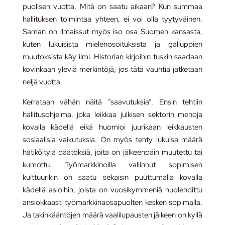
puolisen vuotta. Mitä on saatu aikaan? Kun summaa
hallituksen toimintaa yhteen, ei voi olla tyytyväinen.
Saman on ilmaissut myös iso osa Suomen kansasta,
kuten lukuisista mielenosoituksista ja galluppien
muutoksista käy ilmi. Historian kirjoihin tuskin saadaan
kovinkaan yleviä merkintöjä, jos tätä vauhtia jatketaan
neljä vuotta.
Kerrataan vähän näitä ”saavutuksia”. Ensin tehtiin
hallitusohjelma, joka leikkaa julkisen sektorin menoja
kovalla kädellä eikä huomioi juurikaan leikkausten
sosiaalisia vaikutuksia. On myös tehty lukuisa määrä
hätiköityjä päätöksiä, joita on jälkeenpäin muutettu tai
kumottu. Työmarkkinoilla vallinnut sopimisen
kulttuurikin on saatu sekaisin puuttumalla kovalla
kädellä asioihin, joista on vuosikymmeniä huolehdittu
ansiokkaasti työmarkkinaosapuolten kesken sopimalla.
Ja takinkääntöjen määrä vaalilupausten jälkeen on kyllä