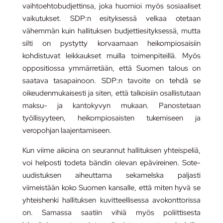
vaihtoehtobudjettinsa, joka huomioi myös sosiaaliset
vaikutukset. SDP:n esityksessä velkaa otetaan
vähemmän kuin hallituksen budjettiesityksessä, mutta
silti on pystytty korvaamaan heikompiosaisiin
kohdistuvat leikkaukset muilla toimenpiteillä. Myös
oppositiossa ymmärretään, että Suomen talous on
saatava tasapainoon. SDP:n tavoite on tehdä se
oikeudenmukaisesti ja siten, että talkoisiin osallistutaan
maksu- ja kantokyvyn mukaan. Panostetaan
työllisyyteen, heikompiosaisten tukemiseen ja
veropohjan laajentamiseen.
Kun viime aikoina on seurannut hallituksen yhteispeliä,
voi helposti todeta bändin olevan epävireinen. Sote-
uudistuksen aiheuttama sekamelska paljasti
viimeistään koko Suomen kansalle, että miten hyvä se
yhteishenki hallituksen kuvitteellisessa avokonttorissa
on. Samassa saatiin vihiä myös poliittisesta