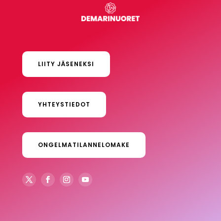
LIITY JÄSENEKSI
YHTEYSTIEDOT
ONGELMATILANNELOMAKE