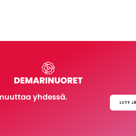
muuttaa yhdessä.
LIITY J