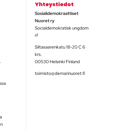
Yhteystiedot
Sosialidemokraattiset
Nuoret ry
Socialdemokratisk ungdom
rf
Siltasaarenkatu 18-20 C 6
krs.
.
00530 Helsinki Finland
toimisto@demarinuoret.fi
n
ussa
va
en