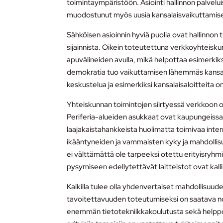
toimintaympäristöön. Asiointi hallinnon palvelu
muodostunut myös uusia kansalaisvaikuttamis
Sähköisen asioinnin hyviä puolia ovat hallinno
sijainnista. Oikein toteutettuna verkkoyhteisku
apuvälineiden avulla, mikä helpottaa esimerki
demokratia tuo vaikuttamisen lähemmäs kansala
keskustelua ja esimerkiksi kansalaisaloitteita
Yhteiskunnan toimintojen siirtyessä verkkoon on
Periferia-alueiden asukkaat ovat kaupungeissa
laajakaistahankkeista huolimatta toimivaa inter
ikääntyneiden ja vammaisten kyky ja mahdollisuud
ei välttämättä ole tarpeeksi otettu erityisry
pysymiseen edellytettävät laitteistot ovat kalli
Kaikilla tulee olla yhdenvertaiset mahdollisuude
tavoitettavuuden toteutumiseksi on saatava no
enemmän tietotekniikkakoulutusta sekä helppokä