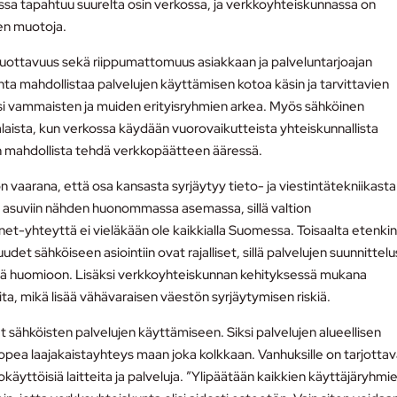
issa tapahtuu suurelta osin verkossa, ja verkkoyhteiskunnassa on
en muotoja.
n tuottavuus sekä riippumattomuus asiakkaan ja palveluntarjoajan
nta mahdollistaa palvelujen käyttämisen kotoa käsin ja tarvittavien
ksi vammaisten ja muiden erityisryhmien arkea. Myös sähköinen
ista, kun verkossa käydään vuorovaikutteista yhteiskunnallista
 on mahdollista tehdä verkkopäätteen ääressä.
 vaarana, että osa kansasta syrjäytyy tieto- ja viestintätekniikasta
 asuviin nähden huonommassa asemassa, sillä valtion
net-yhteyttä ei vieläkään ole kaikkialla Suomessa. Toisaalta etenki
et sähköiseen asiointiin ovat rajalliset, sillä palvelujen suunnittel
hmiä huomioon. Lisäksi verkkoyhteiskunnan kehityksessä mukana
ita, mikä lisää vähävaraisen väestön syrjäytymisen riskiä.
t sähköisten palvelujen käyttämiseen. Siksi palvelujen alueellisen
pea laajakaistayhteys maan joka kolkkaan. Vanhuksille on tarjotta
yttöisiä laitteita ja palveluja. ”Ylipäätään kaikkien käyttäjäryhmi