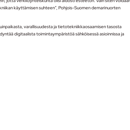
ein, jotta verkkoyhteiskunta olisi aidosti esteetön. Vain siten voidaa
tekniikan käyttämisen suhteen”, Pohjois-Suomen demarinuorten
uinpaikasta, varallisuudesta ja tietotekniikkaosaamisen tasosta
yntää digitaalista toimintaympäristöä sähköisessä asioinnissa ja