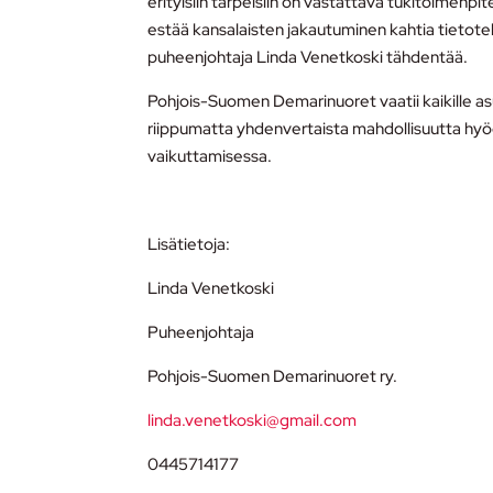
erityisiin tarpeisiin on vastattava tukitoimenpit
estää kansalaisten jakautuminen kahtia tieto
puheenjohtaja Linda Venetkoski tähdentää.
Pohjois-Suomen Demarinuoret vaatii kaikille as
riippumatta yhdenvertaista mahdollisuutta hyöd
vaikuttamisessa.
Lisätietoja:
Linda Venetkoski
Puheenjohtaja
Pohjois-Suomen Demarinuoret ry.
linda.venetkoski@gmail.com
0445714177