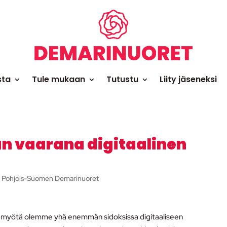
sta
Tule mukaan
Tutustu
Liity jäseneksi
n vaarana digitaalinen
|
Pohjois-Suomen Demarinuoret
 myötä olemme yhä enemmän sidoksissa digitaaliseen