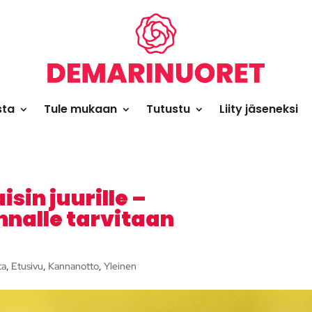
sta
Tule mukaan
Tutustu
Liity jäseneksi
sin juurille –
nnalle tarvitaan
ta
,
Etusivu
,
Kannanotto
,
Yleinen