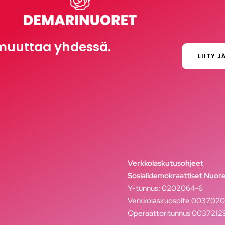
muuttaa yhdessä.
LIITY J
Verkkolaskutusohjeet
Sosialidemokraattiset Nuore
Y-tunnus: 0202064-6
Verkkolaskuosoite 003702
Operaattoritunnus 003721