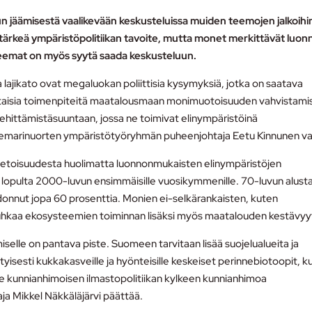
 jäämisestä vaalikevään keskusteluissa muiden teemojen jalkoihi
tärkeä ympäristöpolitiikan tavoite, mutta monet merkittävät luo
 teemat on myös syytä saada keskusteluun.
jikato ovat megaluokan poliittisia kysymyksiä, jotka on saatava
jamittaisia toimenpiteitä maatalousmaan monimuotoisuuden vahvistam
ehittämistäsuuntaan, jossa ne toimivat elinympäristöinä
, Demarinuorten ympäristötyöryhmän puheenjohtaja Eetu Kinnunen vaa
tietoisuudesta huolimatta luonnonmukaisten elinympäristöjen
lopulta 2000-luvun ensimmäisille vuosikymmenille. 70-luvun alust
onnut jopa 60 prosenttia. Monien ei-selkärankaisten, kuten
uhkaa ekosysteemien toiminnan lisäksi myös maatalouden kestävyy
lle on pantava piste. Suomeen tarvitaan lisää suojelualueita ja
yisesti kukkakasveille ja hyönteisille keskeiset perinnebiotoopit, k
me kunnianhimoisen ilmastopolitiikan kylkeen kunnianhimoa
a Mikkel Näkkäläjärvi päättää.