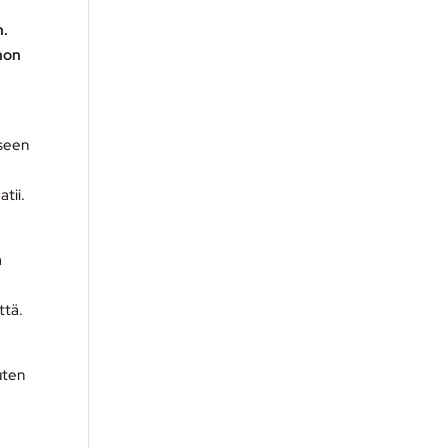
n.
nnon
iseen
tii.
a
ttä.
uten