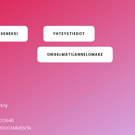
ÄSENEKSI
YHTEYSTIEDOT
ONGELMATILANNELOMAKE
t ry
020646
291126 MAVENTA