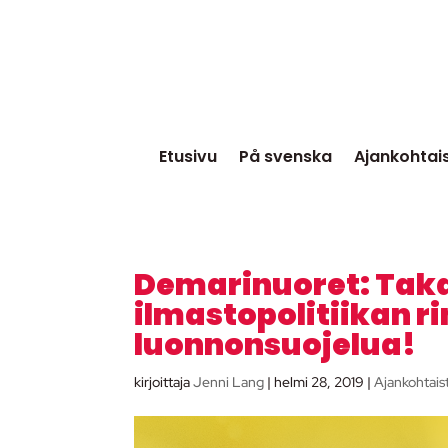
Etusivu
På svenska
Ajankohtai
Demarinuoret: Takai
ilmastopolitiikan ri
luonnonsuojelua!
kirjoittaja
Jenni Lang
|
helmi 28, 2019
|
Ajankohtais