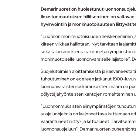
Demarinuoret on huolestunut luonnonsuojelun
Ilmastonmuutoksen hillitseminen on valtavan 
hyvinvointiin ja monimuotoisuuteen liittyvät
“Luonnon monimuotoisuuden heikkeneminen ja la
kiireen vilkkaa hallintaan. Nyt tarvitaan laa
sekä talousmetsien ja rakennetun ympäristön k
monimuotoiselle luonnonvaraiselle lajistolle”
Suojelutoimien aloittamisesta ja kasvaneesta 
tuhoutuminen on edelleen jatkunut 1900-luvun 
luonnonvaraisten selkärankaisten määrä on pud
pölyttäjähyönteisten kantojen romahtaminen 
“Luonnonmukaisten elinympäristöjen tuhoutumise
suojeluohjelmia on laajennettava kattamaan erit
vaarantuneet niitty- ja ketoalueet. Tarvitsem
luonnonsuojeluun”, Demarinuorten puheenjohtaj