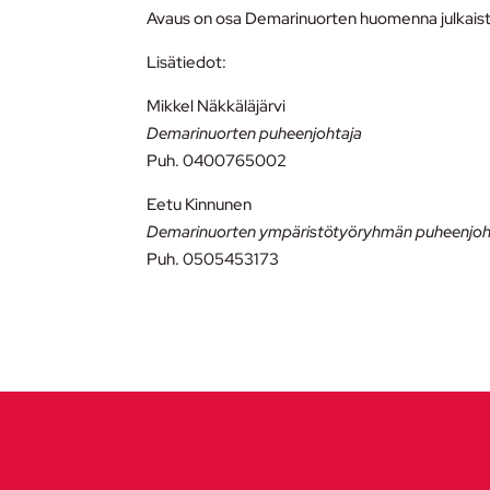
Avaus on osa Demarinuorten huomenna julkaist
Lisätiedot:
Mikkel Näkkäläjärvi
Demarinuorten puheenjohtaja
Puh. 0400765002
Eetu Kinnunen
Demarinuorten ympäristötyöryhmän puheenjoh
Puh. 0505453173