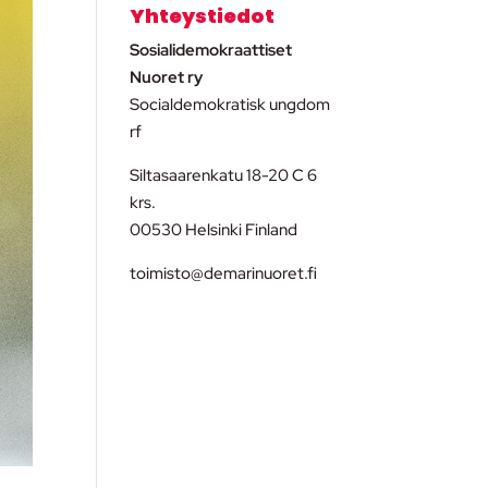
Yhteystiedot
Sosialidemokraattiset
Nuoret ry
Socialdemokratisk ungdom
rf
Siltasaarenkatu 18-20 C 6
krs.
00530 Helsinki Finland
toimisto@demarinuoret.fi