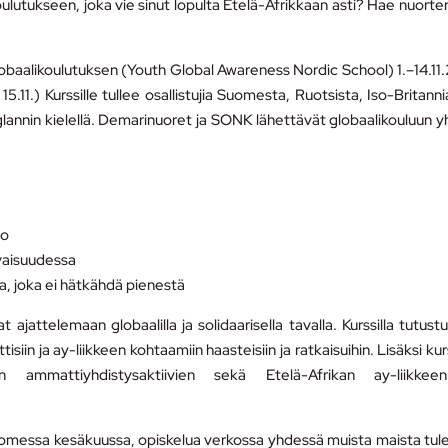
oulutukseen, joka vie sinut lopulta Etelä-Afrikkaan asti? Hae nuorte
lobaalikoulutuksen (Youth Global Awareness Nordic School) 1.–14.11
5.11.) Kurssille tullee osallistujia Suomesta, Ruotsista, Iso-Britanni
glannin kielellä. Demarinuoret ja SONK lähettävät globaalikouluun 
to
evaisuudessa
ja, joka ei hätkähdä pienestä
t ajattelemaan globaalilla ja solidaarisella tavalla. Kurssilla tutust
tisiin ja ay-liikkeen kohtaamiin haasteisiin ja ratkaisuihin. Lisäksi kurs
n ammattiyhdistysaktiivien sekä Etelä-Afrikan ay-liikkee
uomessa kesäkuussa, opiskelua verkossa yhdessä muista maista tul