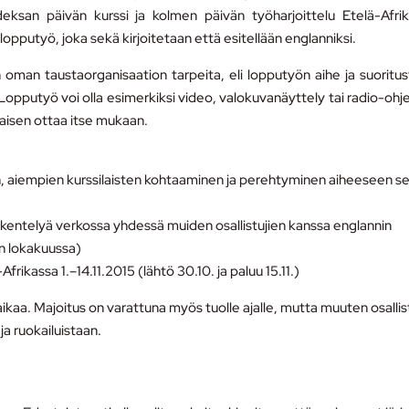
deksan päivän kurssi ja kolmen päivän työharjoittelu Etelä-Afri
opputyö, joka sekä kirjoitetaan että esitellään englanniksi.
 oman taustaorganisaation tarpeita, eli lopputyön aihe ja suoritu
opputyö voi olla esimerkiksi video, valokuvanäyttely tai radio-ohj
laisen ottaa itse mukaan.
, aiempien kurssilaisten kohtaaminen ja perehtyminen aiheeseen s
skentelyä verkossa yhdessä muiden osallistujien kanssa englannin
en lokakuussa)
-Afrikassa 1.–14.11.2015 (lähtö 30.10. ja paluu 15.11.)
aikaa. Majoitus on varattuna myös tuolle ajalle, mutta muuten osallis
ja ruokailuistaan.