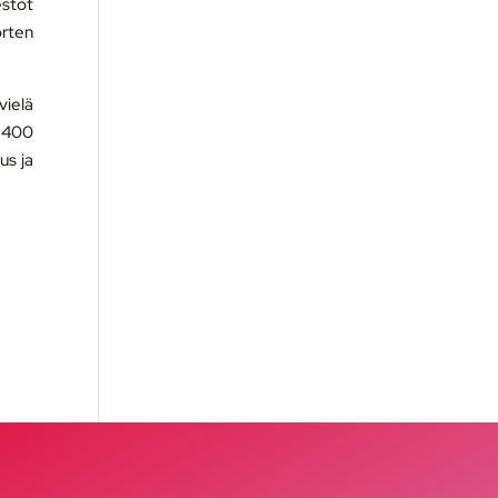
estöt
orten
vielä
(2400
us ja