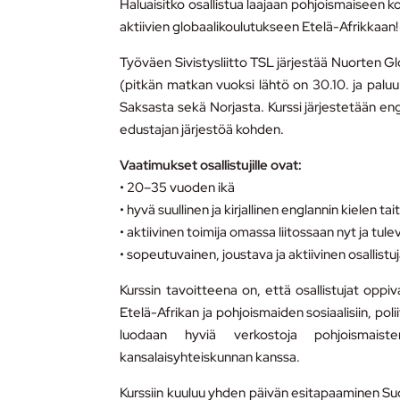
Haluaisitko osallistua laajaan pohjoismaiseen k
aktiivien globaalikoulutukseen Etelä-Afrikkaan!
Työväen Sivistysliitto TSL järjestää Nuorten G
(pitkän matkan vuoksi lähtö on 30.10. ja paluu 1
Saksasta sekä Norjasta. Kurssi järjestetään en
edustajan järjestöä kohden.
Vaatimukset osallistujille ovat:
• 20–35 vuoden ikä
• hyvä suullinen ja kirjallinen englannin kielen tai
• aktiivinen toimija omassa liitossaan nyt ja tul
• sopeutuvainen, joustava ja aktiivinen osallistu
Kurssin tavoitteena on, että osallistujat oppiva
Etelä-Afrikan ja pohjoismaiden sosiaalisiin, poliit
luodaan hyviä verkostoja pohjoismaiste
kansalaisyhteiskunnan kanssa.
Kurssiin kuuluu yhden päivän esitapaaminen S