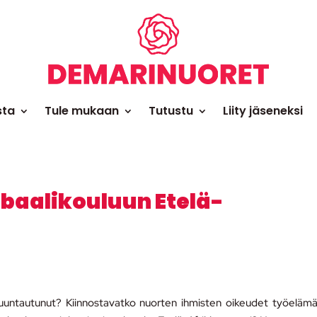
sta
Tule mukaan
Tutustu
Liity jäseneksi
obaalikouluun Etelä-
 suuntautunut? Kiinnostavatko nuorten ihmisten oikeudet työeläm