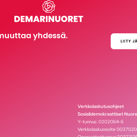
muuttaa yhdessä.
LIITY J
Verkkolaskutusohjeet
Sosialidemokraattiset Nuore
Y-tunnus: 0202064-6
Verkkolaskuosoite 003702
Operaattoritunnus 003721