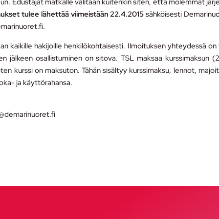
n. Edustajat matkalle valitaan kuitenkin siten, että molemmat järj
ukset tulee lähettää viimeistään 22.4.2015
sähköisesti Demarinu
marinuoret.fi.
an kaikille hakijoille henkilökohtaisesti. Ilmoituksen yhteydessä on 
sen jälkeen osallistuminen on sitova. TSL maksaa kurssimaksun 
ten kurssi on maksuton. Tähän sisältyy kurssimaksu, lennot, majoit
uoka- ja käyttörahansa.
i@demarinuoret.fi