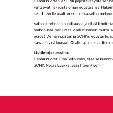
Demarinuorten ja SONK järjestävät yhteisen hau
valitsevat hakijoista oman edustajansa. H
akem
kv-sihteerille osoitteeseen elisa.selinummi@de
Valinnat tehdään huhtikuussa ja niistä ilmoiteta
mahdollista peruuttaa osallistuminen mutta 
euroa) Demarinuorten ja SONKin edustajille, jo
kurssipäivinä lounaat. Osallistuja maksaa itse r
Lisätietoja kurssista:
Demarinuoret: Elisa Selinummi, elisa.selinumm
SONK: Noora Luukka, paasihteeri@sonk.fi