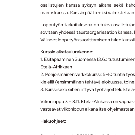
osallistujien kanssa syksyn aikana sekä kah
marraskuussa. Kurssin päätteeksi valmistetaan l
Lopputyön tarkoituksena on tukea osallistujan
sovitaan yhdessä taustaorganisaation kanssa. L
Välineet lopputyön suorittamiseen tulee kurssi
Kurssin aikataulurakenne:
1. Esitapaaminen Suomessa 13.6.: tutustuminen
Etelä-Afrikkaan
2. Pohjoismainen verkkokurssi: 5–10 tuntia työ
kielellä (ensimmäinen tehtävä elokuussa, toin
3. Kurssi sekä siihen liittyvä työharjoittelu Etelä
Viikonloppu 7. – 8.11. Etelä-Afrikassa on vapaa-
vastaavat viikonlopun aikana itse ohjelmastaan 
Hakuohjeet: