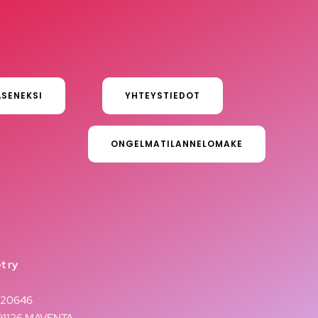
ÄSENEKSI
YHTEYSTIEDOT
ONGELMATILANNELOMAKE
t ry
020646
291126 MAVENTA