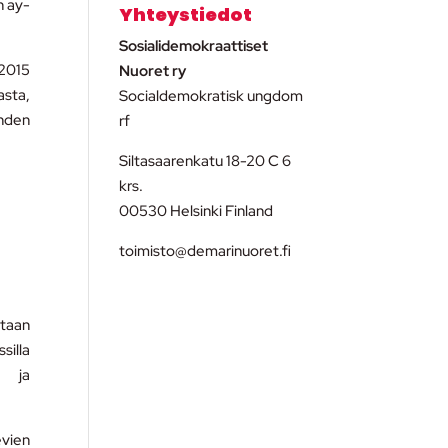
n ay-
Yhteystiedot
Sosialidemokraattiset
.2015
Nuoret ry
asta,
Socialdemokratisk ungdom
yhden
rf
Siltasaarenkatu 18-20 C 6
krs.
00530 Helsinki Finland
toimisto@demarinuoret.fi
utaan
silla
n ja
evien