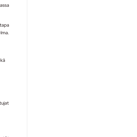
kassa
stapa
elma.
ekä
tujat