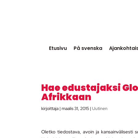
Etusivu
På svenska
Ajankohtai
Hae edustajaksi Gl
Afrikkaan
kirjoittaja
|
maalis 31, 2015
|
Uutinen
Oletko tiedostava, avoin ja kansainvälisesti