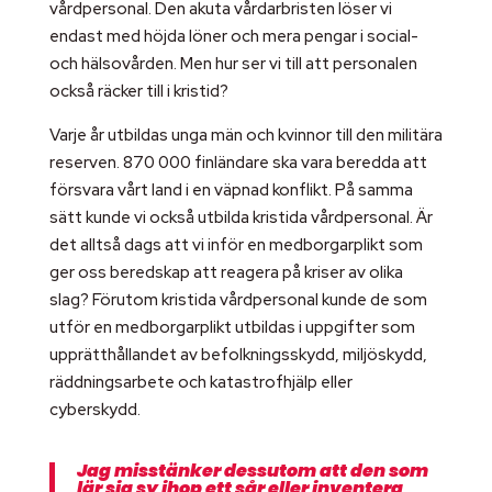
vårdpersonal. Den akuta vårdarbristen löser vi
endast med höjda löner och mera pengar i social-
och hälsovården. Men hur ser vi till att personalen
också räcker till i kristid?
Varje år utbildas unga män och kvinnor till den militära
reserven. 870 000 finländare ska vara beredda att
försvara vårt land i en väpnad konflikt. På samma
sätt kunde vi också utbilda kristida vårdpersonal. Är
det alltså dags att vi inför en medborgarplikt som
ger oss beredskap att reagera på kriser av olika
slag? Förutom kristida vårdpersonal kunde de som
utför en medborgarplikt utbildas i uppgifter som
upprätthållandet av befolkningsskydd, miljöskydd,
räddningsarbete och katastrofhjälp eller
cyberskydd.
Jag misstänker dessutom att den som
lär sig sy ihop ett sår eller inventera