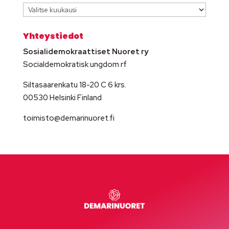
Arkisto
Yhteystiedot
Sosialidemokraattiset Nuoret ry
Socialdemokratisk ungdom rf
Siltasaarenkatu 18-20 C 6 krs.
00530 Helsinki Finland
toimisto@demarinuoret.fi