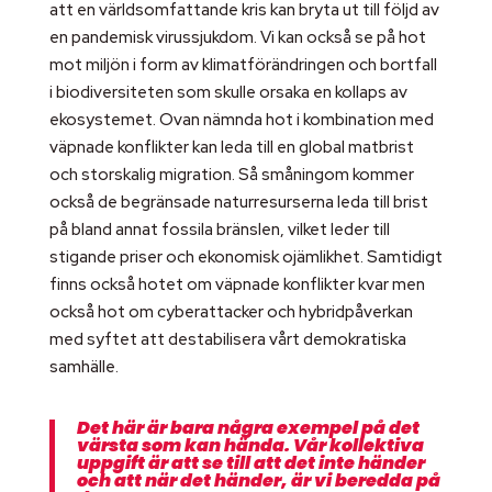
att en världsomfattande kris kan bryta ut till följd av
en pandemisk virussjukdom. Vi kan också se på hot
mot miljön i form av klimatförändringen och bortfall
i biodiversiteten som skulle orsaka en kollaps av
ekosystemet. Ovan nämnda hot i kombination med
väpnade konflikter kan leda till en global matbrist
och storskalig migration. Så småningom kommer
också de begränsade naturresurserna leda till brist
på bland annat fossila bränslen, vilket leder till
stigande priser och ekonomisk ojämlikhet. Samtidigt
finns också hotet om väpnade konflikter kvar men
också hot om cyberattacker och hybridpåverkan
med syftet att destabilisera vårt demokratiska
samhälle.
Det här är bara några exempel på det
värsta som kan hända. Vår kollektiva
uppgift är att se till att det inte händer
och att när det händer, är vi beredda på