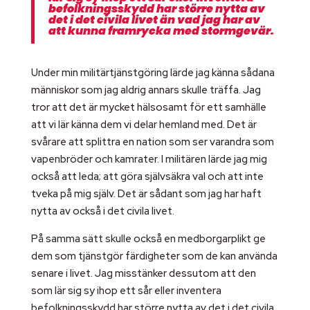
befolkningsskydd har större nytta av
det i det civila livet än vad jag har av
att kunna framrycka med stormgevär.
Under min militärtjänstgöring lärde jag känna sådana
människor som jag aldrig annars skulle träffa. Jag
tror att det är mycket hälsosamt för ett samhälle
att vi lär känna dem vi delar hemland med. Det är
svårare att splittra en nation som ser varandra som
vapenbröder och kamrater. I militären lärde jag mig
också att leda; att göra självsäkra val och att inte
tveka på mig själv. Det är sådant som jag har haft
nytta av också i det civila livet.
På samma sätt skulle också en medborgarplikt ge
dem som tjänstgör färdigheter som de kan använda
senare i livet. Jag misstänker dessutom att den
som lär sig sy ihop ett sår eller inventera
befolkningsskydd har större nytta av det i det civila