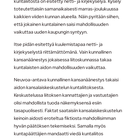
kuntaliitosta on esitetty netti- ja kirjekyselyä. Kysely
toteutettaisiin samanaikaisesti marras-joulukuussa
kaikkien viiden kunnan alueella. Näin pyritään siihen,
että jokainen kuntalainen saisi mahdollisuuden
vaikuttaa uuden kaupungin syntyyn.
Itse pidän esitettyä kuulemistapaa netti- ja
kirjekyselystä riittämättömänä. Vain kunnallinen
kansanäänestys jokaisessa liitoskunnassa takaa
kuntalaisten aidon mahdollisuuden vaikuttaa.
Neuvoa-antava kunnallinen kansanäänestys takaisi
aidon kansalaiskeskustelun kuntaliitoksesta.
Keskustelussa liitoksen kannattajien ja vastustajien
olisi mahdollista tuoda näkemyksensä esiin
tasapuolisesti. Faktat saataisiin kansalaiskeskustelun
keinoin aidosti eroteltua fiktiosta mahdollisimman
hyvän päätöksen tekemiseksi. Samalla myös
kuntapäättäjien mandaatti viedä kuntaliitos