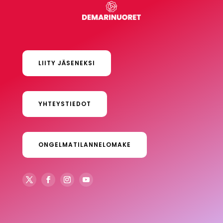
LIITY JÄSENEKSI
YHTEYSTIEDOT
ONGELMATILANNELOMAKE