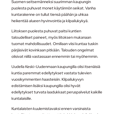
Suomen seitsemänneksi suurimman kaupungin
puolesta puhuvat monet käytännön seikat. Vanha
kuntarakenne on tullut tiensä päähän ja uhkaa
heikentää alueen hyvinvointia ja kilpailukykyä.
Liitoksen puolesta puhuvat paitsi kuntien
taloudelliset paineet, myös liitoksen mukanaan
tuomat mahdollisuudet. Omillaan viisi kuntaa tuskin
pärjäsivät kovinkaan pitkään. Talouden ongelmat
olisivat niillä vastassaan ennemmin tai myöhemmin.
Uudella Keski-Uudenmaan kaupungilla olisi itsenäisiä
kuntia paremmat edellytykset vastata tulevien
vuosikymmenten haasteisiin. Kilpailukyvyn
edistämisen lisäksi kaupungilla olisi hyvät
edellytykset turvata laadukkaat peruspalvelut kaikille
kuntalaisille.
Kuntalaisten kuulemistavaksi ennen varsinaista