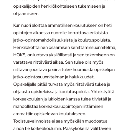
opiskelijoiden henkilökohtaiseen tukemiseen ja
ohjaamiseen.
Kun nuori aloittaa ammatillisen koulutuksen on heti
opintojen alkaessa nuorelle kerrottava erilaisista
jatko-opintomahdollisuuksista ja koulutuspoluista.
Henkilökohtainen osaamisen kehittämissuunnitelma,
HOKS, on luotava yksilöllisesti ja sen tekemiseen on
varattava riittävästi aikaa. Sen tulee olla myös
riittävän joustava ja siinä tulee huomioida opiskelijan
jatko-opintosuunnitelman ja halukkuudet.
Opiskelijalle pitää turvata myös riittävästi tukea ja
ohjausta opiskeluissa ja koulutuspolulla. Yhteistyötä
korkeakoulujen ja lukioiden kanssa tulee tiivistää ja
mahdollistaa korkeakouluopintojen liittäminen
ammattiin opiskelevan koulutukseen.
Todistusvalinnoista ei saa myöskään muodostua
ainoa tie korkeakouluihin. Pääsykokeilla valittavien