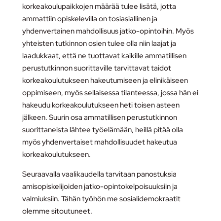
korkeakoulupaikkojen määrää tulee lisätä, jotta
ammattiin opiskelevilla on tosiasiallinen ja
yhdenvertainen mahdollisuus jatko-opintoihin. Myös
yhteisten tutkinnon osien tulee olla niin laajat ja
laadukkaat, että ne tuottavat kaikille ammatillisen
perustutkinnon suorittaville tarvittavat taidot
korkeakoulutukseen hakeutumiseen ja elinikäiseen
oppimiseen, myös sellaisessa tilanteessa, jossa hän ei
hakeudu korkeakoulutukseen heti toisen asteen
jälkeen. Suurin osa ammatillisen perustutkinnon
suorittaneista lähtee työelämään, heillä pitää olla
myös yhdenvertaiset mahdollisuudet hakeutua
korkeakoulutukseen.
Seuraavalla vaalikaudella tarvitaan panostuksia
amisopiskelijoiden jatko-opintokelpoisuuksiin ja
valmiuksiin. Tähän työhön me sosialidemokraatit
olemme sitoutuneet.