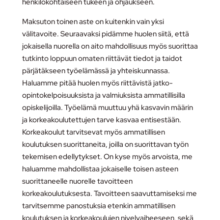
henkilökohtaiseen tukeen ja ohjaukseen.
Maksuton toinen aste on kuitenkin vain yksi
välitavoite. Seuraavaksi pidämme huolen siitä, että
jokaisella nuorella on aito mahdollisuus myös suorittaa
tutkinto loppuun omaten riittävät tiedot ja taidot
pärjätäkseen työelämässä ja yhteiskunnassa.
Haluamme pitää huolen myös riittävistä jatko-
opintokelpoisuuksista ja valmiuksista ammatillisilla
opiskelijoilla. Työelämä muuttuu yhä kasvavin määrin
ja korkeakoulutettujen tarve kasvaa entisestään.
Korkeakoulut tarvitsevat myös ammatillisen
koulutuksen suorittaneita, joilla on suorittavan työn
tekemisen edellytykset. On kyse myös arvoista, me
haluamme mahdollistaa jokaiselle toisen asteen
suorittaneelle nuorelle tavoitteen
korkeakoulutuksesta. Tavoitteen saavuttamiseksi me
tarvitsemme panostuksia etenkin ammatillisen
koulutuksen ja korkeakoulujen nivelvaiheeseen, sekä