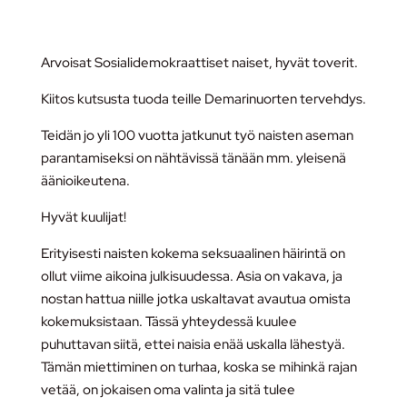
Arvoisat Sosialidemokraattiset naiset, hyvät toverit.
Kiitos kutsusta tuoda teille Demarinuorten tervehdys.
Teidän jo yli 100 vuotta jatkunut työ naisten aseman
parantamiseksi on nähtävissä tänään mm. yleisenä
äänioikeutena.
Hyvät kuulijat!
Erityisesti naisten kokema seksuaalinen häirintä on
ollut viime aikoina julkisuudessa. Asia on vakava, ja
nostan hattua niille jotka uskaltavat avautua omista
kokemuksistaan. Tässä yhteydessä kuulee
puhuttavan siitä, ettei naisia enää uskalla lähestyä.
Tämän miettiminen on turhaa, koska se mihinkä rajan
vetää, on jokaisen oma valinta ja sitä tulee