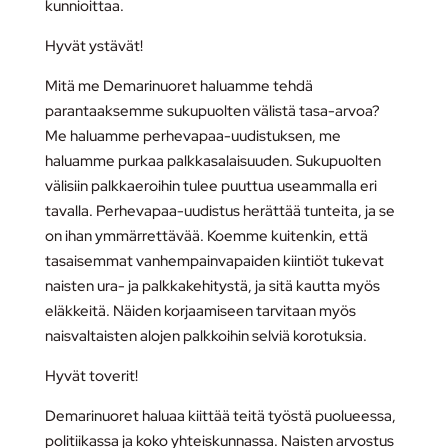
kunnioittaa.
Hyvät ystävät!
Mitä me Demarinuoret haluamme tehdä
parantaaksemme sukupuolten välistä tasa-arvoa?
Me haluamme perhevapaa-uudistuksen, me
haluamme purkaa palkkasalaisuuden. Sukupuolten
välisiin palkkaeroihin tulee puuttua useammalla eri
tavalla. Perhevapaa-uudistus herättää tunteita, ja se
on ihan ymmärrettävää. Koemme kuitenkin, että
tasaisemmat vanhempainvapaiden kiintiöt tukevat
naisten ura- ja palkkakehitystä, ja sitä kautta myös
eläkkeitä. Näiden korjaamiseen tarvitaan myös
naisvaltaisten alojen palkkoihin selviä korotuksia.
Hyvät toverit!
Demarinuoret haluaa kiittää teitä työstä puolueessa,
politiikassa ja koko yhteiskunnassa. Naisten arvostus