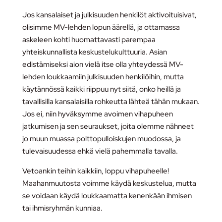
Jos kansalaiset ja julkisuuden henkilöt aktivoituisivat,
olisimme MV-lehden lopun äärellä, ja ottamassa
askeleen kohti huomattavasti parempaa
yhteiskunnallista keskustelukulttuuria. Asian
edistämiseksi aion vielä itse olla yhteydessä MV-
lehden loukkaamiin julkisuuden henkilöihin, mutta
käytännössä kaikki riippuu nyt siitä, onko heillä ja
tavallisilla kansalaisilla rohkeutta lähteä tähän mukaan.
Jos ei, niin hyväksymme avoimen vihapuheen
jatkumisen ja sen seuraukset, joita olemme nähneet
jo muun muassa polttopulloiskujen muodossa, ja
tulevaisuudessa ehkä vielä pahemmalla tavalla.
Vetoankin teihin kaikkiin, loppu vihapuheelle!
Maahanmuutosta voimme käydä keskustelua, mutta
se voidaan käydä loukkaamatta kenenkään ihmisen
tai ihmisryhmän kunniaa.