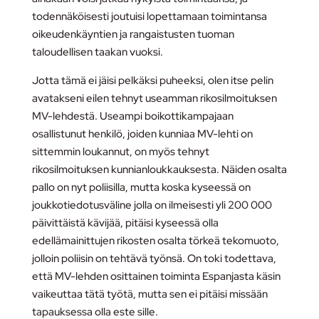
todennäköisesti joutuisi lopettamaan toimintansa
oikeudenkäyntien ja rangaistusten tuoman
taloudellisen taakan vuoksi.
Jotta tämä ei jäisi pelkäksi puheeksi, olen itse pelin
avatakseni eilen tehnyt useamman rikosilmoituksen
MV-lehdestä. Useampi boikottikampajaan
osallistunut henkilö, joiden kunniaa MV-lehti on
sittemmin loukannut, on myös tehnyt
rikosilmoituksen kunnianloukkauksesta. Näiden osalta
pallo on nyt poliisilla, mutta koska kyseessä on
joukkotiedotusväline jolla on ilmeisesti yli 200 000
päivittäistä kävijää, pitäisi kyseessä olla
edellämainittujen rikosten osalta törkeä tekomuoto,
jolloin poliisin on tehtävä työnsä. On toki todettava,
että MV-lehden osittainen toiminta Espanjasta käsin
vaikeuttaa tätä työtä, mutta sen ei pitäisi missään
tapauksessa olla este sille.