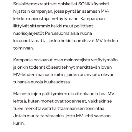
Sosialidemokraattiset opiskelijat SONK käynnisti
hiljattain kampanjan, jossa pyritään saamaan MV-
lehden mainostajat vetäytymään. Kampanjaan
liittyivät sittemmin kaikki muut poliittiset
nuorisojärjestöt Perussuomalaisia nuoria
lukuunottamatta, joskin hekin tuomitsivat MV-lehden
toiminnan.
Kampanja on saanut osan mainostajista vetäytymään,
ja onkin todennäköisesti tehnyt merkittävän loven
MV-lehden mainostuloihin, joiden on arvioitu olevan
tuhansia euroja kuukaudessa.
Mainostulojen päättyminen ei kuitenkaan tuhoa MV-
lehteä, kuten monet ovat todenneet, vaikkakin se
tulee merkittävästi haittaamaan sen toimintaa.
Jotain muuta tarvitaankin, jotta MV-lehti saadaan
kuriin.