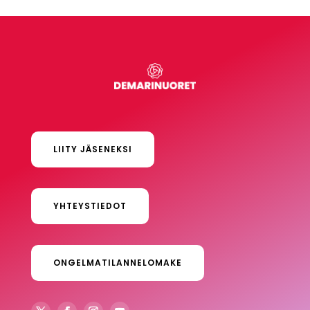
LIITY JÄSENEKSI
YHTEYSTIEDOT
ONGELMATILANNELOMAKE