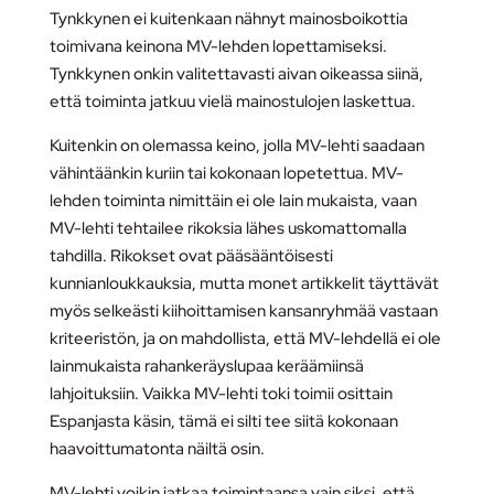
Tynkkynen ei kuitenkaan nähnyt mainosboikottia
toimivana keinona MV-lehden lopettamiseksi.
Tynkkynen onkin valitettavasti aivan oikeassa siinä,
että toiminta jatkuu vielä mainostulojen laskettua.
Kuitenkin on olemassa keino, jolla MV-lehti saadaan
vähintäänkin kuriin tai kokonaan lopetettua. MV-
lehden toiminta nimittäin ei ole lain mukaista, vaan
MV-lehti tehtailee rikoksia lähes uskomattomalla
tahdilla. Rikokset ovat pääsääntöisesti
kunnianloukkauksia, mutta monet artikkelit täyttävät
myös selkeästi kiihoittamisen kansanryhmää vastaan
kriteeristön, ja on mahdollista, että MV-lehdellä ei ole
lainmukaista rahankeräyslupaa keräämiinsä
lahjoituksiin. Vaikka MV-lehti toki toimii osittain
Espanjasta käsin, tämä ei silti tee siitä kokonaan
haavoittumatonta näiltä osin.
MV-lehti voikin jatkaa toimintaansa vain siksi, että