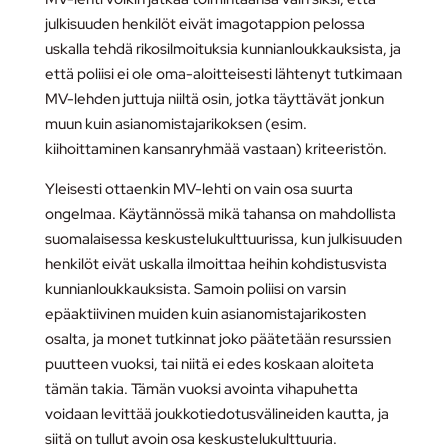
julkisuuden henkilöt eivät imagotappion pelossa
uskalla tehdä rikosilmoituksia kunnianloukkauksista, ja
että poliisi ei ole oma-aloitteisesti lähtenyt tutkimaan
MV-lehden juttuja niiltä osin, jotka täyttävät jonkun
muun kuin asianomistajarikoksen (esim.
kiihoittaminen kansanryhmää vastaan) kriteeristön.
Yleisesti ottaenkin MV-lehti on vain osa suurta
ongelmaa. Käytännössä mikä tahansa on mahdollista
suomalaisessa keskustelukulttuurissa, kun julkisuuden
henkilöt eivät uskalla ilmoittaa heihin kohdistusvista
kunnianloukkauksista. Samoin poliisi on varsin
epäaktiivinen muiden kuin asianomistajarikosten
osalta, ja monet tutkinnat joko päätetään resurssien
puutteen vuoksi, tai niitä ei edes koskaan aloiteta
tämän takia. Tämän vuoksi avointa vihapuhetta
voidaan levittää joukkotiedotusvälineiden kautta, ja
siitä on tullut avoin osa keskustelukulttuuria.