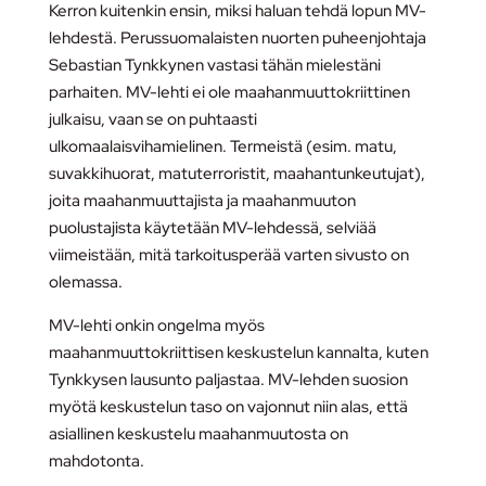
Kerron kuitenkin ensin, miksi haluan tehdä lopun MV-
lehdestä. Perussuomalaisten nuorten puheenjohtaja
Sebastian Tynkkynen vastasi tähän mielestäni
parhaiten. MV-lehti ei ole maahanmuuttokriittinen
julkaisu, vaan se on puhtaasti
ulkomaalaisvihamielinen. Termeistä (esim. matu,
suvakkihuorat, matuterroristit, maahantunkeutujat),
joita maahanmuuttajista ja maahanmuuton
puolustajista käytetään MV-lehdessä, selviää
viimeistään, mitä tarkoitusperää varten sivusto on
olemassa.
MV-lehti onkin ongelma myös
maahanmuuttokriittisen keskustelun kannalta, kuten
Tynkkysen lausunto paljastaa. MV-lehden suosion
myötä keskustelun taso on vajonnut niin alas, että
asiallinen keskustelu maahanmuutosta on
mahdotonta.