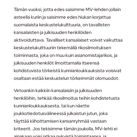
Tämän vuoksi, jotta edes saisimme MV-lehden jollain
asteella kuriin ja saisimme edes hiukan korjattua
suomalaista keskustelukulttuuria, on tavallisten
kansalaisten ja julkisuuden henkilöiden
aktivoiduttava. Tavalliset kansalaiset voivat vaikuttaa
keskustelukulttuuriin tekemällä rikosilmoituksen
toiminnasta, joka on muu kuin asianomistajarikos, ja
julkisuuden henkilöt ilmoittamalla itseensä
kohdistuvista törkeistä kunnianloukkauksista voisivat
osaltaan estää keskustelun törkeimmät olomuodot.
Vetoankin kaikkiin kansalaisiin ja julkisuuden
henkilöihin, tehkää rikosilmoitus teihin kohdistetusta
kunnianloukkauksesta, tai kun näette
joukkotiedotusvälineessä julkaistun jutun, joka
täyttää kiihoittamisen kansanryhmää vastaan
kriteerit. Jos tekisimme tämän joukolla, MV-lehti ei
ainakaan voisi jatkaa nykyistä toimintaansa, ja