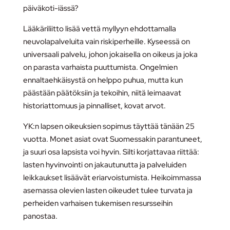
päiväkoti-iässä?
Lääkäriliitto lisää vettä myllyyn ehdottamalla
neuvolapalveluita vain riskiperheille. Kyseessä on
universaali palvelu, johon jokaisella on oikeus ja joka
on parasta varhaista puuttumista. Ongelmien
ennaltaehkäisystä on helppo puhua, mutta kun
päästään päätöksiin ja tekoihin, niitä leimaavat
historiattomuus ja pinnalliset, kovat arvot.
YK:n lapsen oikeuksien sopimus täyttää tänään 25
vuotta. Monet asiat ovat Suomessakin parantuneet,
ja suuri osa lapsista voi hyvin. Silti korjattavaa riittää:
lasten hyvinvointi on jakautunutta ja palveluiden
leikkaukset lisäävät eriarvoistumista. Heikoimmassa
asemassa olevien lasten oikeudet tulee turvata ja
perheiden varhaisen tukemisen resursseihin
panostaa.