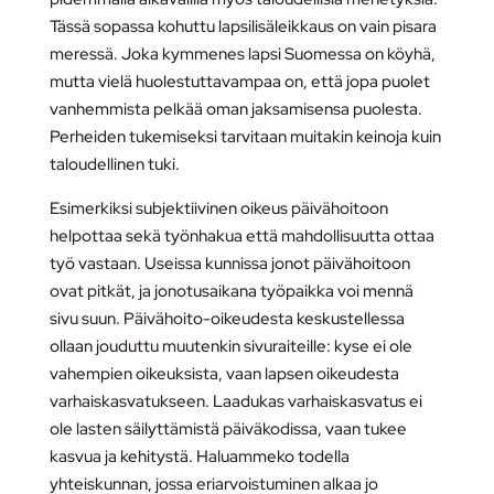
Tässä sopassa kohuttu lapsilisäleikkaus on vain pisara
meressä. Joka kymmenes lapsi Suomessa on köyhä,
mutta vielä huolestuttavampaa on, että jopa puolet
vanhemmista pelkää oman jaksamisensa puolesta.
Perheiden tukemiseksi tarvitaan muitakin keinoja kuin
taloudellinen tuki.
Esimerkiksi subjektiivinen oikeus päivähoitoon
helpottaa sekä työnhakua että mahdollisuutta ottaa
työ vastaan. Useissa kunnissa jonot päivähoitoon
ovat pitkät, ja jonotusaikana työpaikka voi mennä
sivu suun. Päivähoito-oikeudesta keskustellessa
ollaan jouduttu muutenkin sivuraiteille: kyse ei ole
vahempien oikeuksista, vaan lapsen oikeudesta
varhaiskasvatukseen. Laadukas varhaiskasvatus ei
ole lasten säilyttämistä päiväkodissa, vaan tukee
kasvua ja kehitystä. Haluammeko todella
yhteiskunnan, jossa eriarvoistuminen alkaa jo