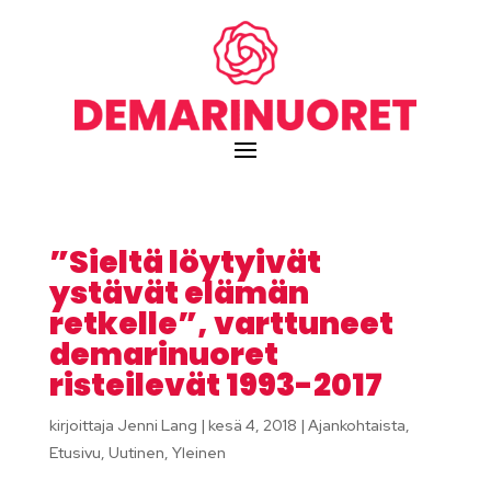
”Sieltä löytyivät
ystävät elämän
retkelle”, varttuneet
demarinuoret
risteilevät 1993-2017
kirjoittaja
Jenni Lang
|
kesä 4, 2018
|
Ajankohtaista
,
Etusivu
,
Uutinen
,
Yleinen