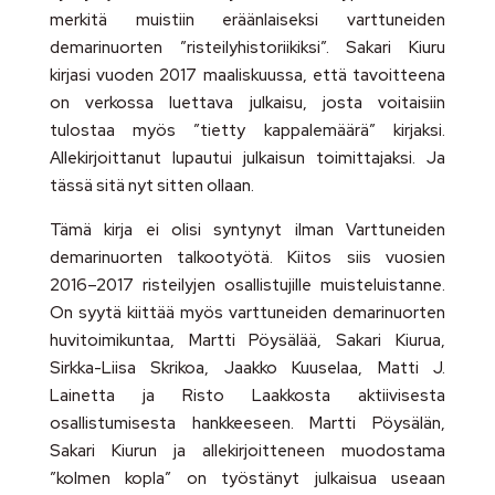
merkitä muistiin eräänlaiseksi varttuneiden
demarinuorten ”risteilyhistoriikiksi”. Sakari Kiuru
kirjasi vuoden 2017 maaliskuussa, että tavoitteena
on verkossa luettava julkaisu, josta voitaisiin
tulostaa myös ”tietty kappalemäärä” kirjaksi.
Allekirjoittanut lupautui julkaisun toimittajaksi. Ja
tässä sitä nyt sitten ollaan.
Tämä kirja ei olisi syntynyt ilman Varttuneiden
demarinuorten talkootyötä. Kiitos siis vuosien
2016–2017 risteilyjen osallistujille muisteluistanne.
On syytä kiittää myös varttuneiden demarinuorten
huvitoimikuntaa, Martti Pöysälää, Sakari Kiurua,
Sirkka-Liisa Skrikoa, Jaakko Kuuselaa, Matti J.
Lainetta ja Risto Laakkosta aktiivisesta
osallistumisesta hankkeeseen. Martti Pöysälän,
Sakari Kiurun ja allekirjoitteneen muodostama
”kolmen kopla” on työstänyt julkaisua useaan