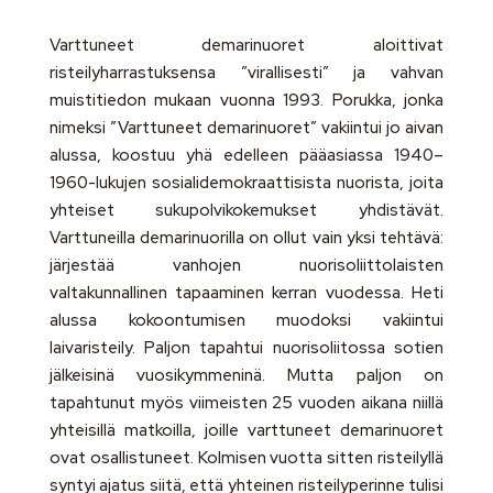
Varttuneet demarinuoret aloittivat
risteilyharrastuksensa ”virallisesti” ja vahvan
muistitiedon mukaan vuonna 1993. Porukka, jonka
nimeksi ”Varttuneet demarinuoret” vakiintui jo aivan
alussa, koostuu yhä edelleen pääasiassa 1940–
1960-lukujen sosialidemokraattisista nuorista, joita
yhteiset sukupolvikokemukset yhdistävät.
Varttuneilla demarinuorilla on ollut vain yksi tehtävä:
järjestää vanhojen nuorisoliittolaisten
valtakunnallinen tapaaminen kerran vuodessa. Heti
alussa kokoontumisen muodoksi vakiintui
laivaristeily. Paljon tapahtui nuorisoliitossa sotien
jälkeisinä vuosikymmeninä. Mutta paljon on
tapahtunut myös viimeisten 25 vuoden aikana niillä
yhteisillä matkoilla, joille varttuneet demarinuoret
ovat osallistuneet. Kolmisen vuotta sitten risteilyllä
syntyi ajatus siitä, että yhteinen risteilyperinne tulisi